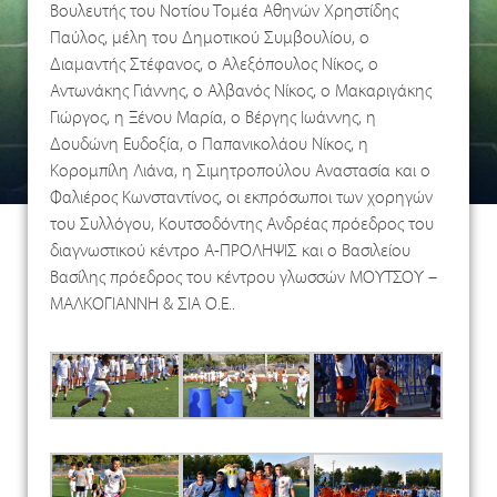
Βουλευτής του Νοτίου Τομέα Αθηνών Χρηστίδης
Παύλος, μέλη του Δημοτικού Συμβουλίου, ο
Διαμαντής Στέφανος, ο Αλεξόπουλος Νίκος, ο
Αντωνάκης Γιάννης, ο Αλβανός Νίκος, ο Μακαριγάκης
Γιώργος, η Ξένου Μαρία, ο Βέργης Ιωάννης, η
Δουδώνη Ευδοξία, ο Παπανικολάου Νίκος, η
Κορομπίλη Λιάνα, η Σιμητροπούλου Αναστασία και ο
Φαλιέρος Κωνσταντίνος, οι εκπρόσωποι των χορηγών
του Συλλόγου, Κουτσοδόντης Ανδρέας πρόεδρος του
διαγνωστικού κέντρο Α-ΠΡΟΛΗΨΙΣ και ο Βασιλείου
Βασίλης πρόεδρος του κέντρου γλωσσών ΜΟΥΤΣΟΥ –
ΜΑΛΚΟΓΙΑΝΝΗ & ΣΙΑ Ο.Ε..