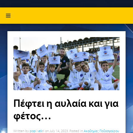
Πέφτει η αυλαία και για
φέτος…
Written by
popi vekri
on
July 14, 2023
. Posted in
Ακαδημίες Ποδοσφαίρου