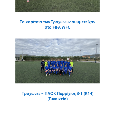
Τα κορίτσια των Τραχώνων συμμετείχαν
στο FIFA WFC
Τράχωνες – ΠΑΟΚ Πυρρίχιος 3-1 (Κ14)
(Γυναικείο)