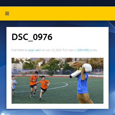
DSC_0976
Published by
popi vekri
on
July 10, 2023
. Full size is
1200×600
pixels.