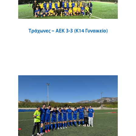
Τράχωνες – ΑΕΚ 3-3 (Κ14 Γυναικείο)