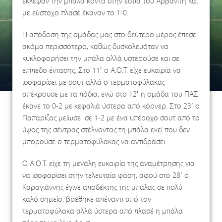
έκλεψαν την μπάλα κοντά στην εστία του Αρβανίτη και
με εύστοχο πλασέ έκαναν το 1-0.
Η απόδοση της ομάδας μας στο δεύτερο μέρος έπεσε
ακόμα περισσότερο, καθώς δυσκολευόταν να
κυκλοφορήσει την μπάλα αλλά υστερούσε και σε
επίπεδο έντασης. Στο 11′ ο Α.Ο.Τ. είχε ευκαιρία να
ισοφαρίσει με σουτ αλλά ο τερματοφύλακας
απέκρουσε με τα πόδια, ενώ στο 12′ η ομάδα του ΠΑΣ
έκανε το 0-2 με κεφαλιά ύστερα από κόρνερ. Στο 23′ ο
Παπαρίζος μείωσε σε 1-2 με ένα υπέροχο σουτ από το
ύψος της σέντρας στέλνοντας τη μπάλα εκεί που δεν
μπορούσε ο τερματοφύλακας να αντιδράσει.
Ο Α.Ο.Τ. είχε τη μεγάλη ευκαιρία της αναμέτρησης για
να ισοφαρίσει στην τελευταία φάση, αφού στο 28′ ο
Καραγιάννης έγινε αποδέκτης της μπάλας σε πολύ
καλό σημείο, βρέθηκε απέναντι από τον
τερματοφύλακα αλλά ύστερα από πλασέ η μπάλα