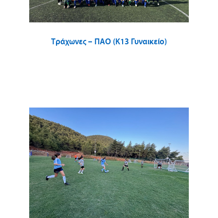
Τράχωνες – ΠΑΟ (Κ13 Γυναικείο)