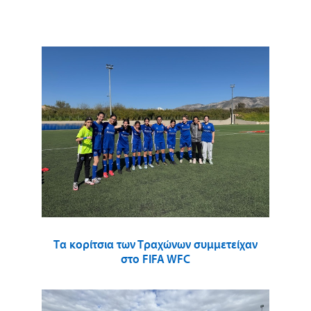
Τα κορίτσια των Τραχώνων συμμετείχαν
στο FIFA WFC