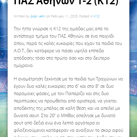
ΠΑΣ Αθηνών 1-2 (Κ12)
Written by
popi vekri
on
February 11, 2025
. Posted in
K12
Την ήττα γνώρισε η Κ12 της ομάδας μας από το
αντίστοιχο τμήμα του ΠΑΣ Αθηνών, σε ένα παιχνίδι
όπου, παρά τις καλές ευκαιρίες που είχαν τα παιδιά του
Α.Ο.Τ., δεν κατάφερε να πιάσει υψηλά επίπεδα
απόδοσης τόσο στο πρώτο όσο και στο δεύτερο
ημίχρονο.
Η αναμέτρηση ξεκίνησε με τα παιδιά των Τραχώνων να
έχουν δυο καλές ευκαιρίες στο 6′ και στο 8′ σε δυο
παρόμοιες φάσεις, με τον Παπαρίζο και στις δυο
περιπτώσεις να προωθείται από αριστερά, να γίνεται
αποδέκτης της μπάλας σε καλή θέση και να απειλεί με
δυνατά σουτ. Στο 20′ ο Μπίθας απείλησε με δυνατό
σουτ από δεξιά ενώ ένα λεπτό αργότερα οι
φιλοξενούμενοι κατάφεραν να ανοίξουν το σκορ αφού