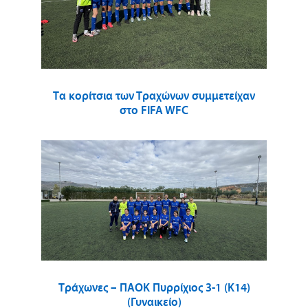
Τα κορίτσια των Τραχώνων συμμετείχαν
στο FIFA WFC
Τράχωνες – ΠΑΟΚ Πυρρίχιος 3-1 (Κ14)
(Γυναικείο)