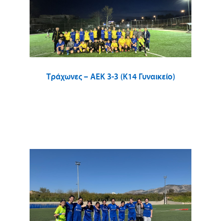
Τράχωνες – ΑΕΚ 3-3 (Κ14 Γυναικείο)