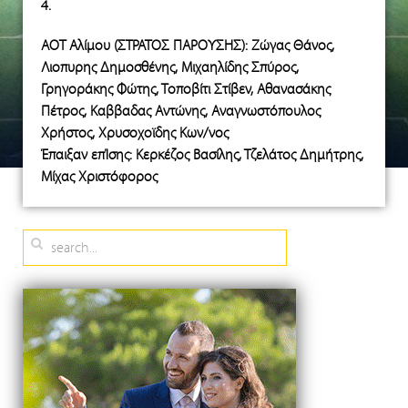
4.
ΑΟΤ Αλίμου (ΣΤΡΑΤΟΣ ΠΑΡΟΥΣΗΣ): Ζώγας Θάνος,
Λιοπυρης Δημοσθένης, Μιχαηλίδης Σπύρος,
Γρηγοράκης Φώτης, Τοποβίτι Στίβεν, Αθανασάκης
Πέτρος, Καββαδας Αντώνης, Αναγνωστόπουλος
Χρήστος, Χρυσοχοϊδης Κων/νος
Έπαιξαν επΊσης: Κερκέζος Βασίλης, Τζελάτος Δημήτρης,
Μίχας Χριστόφορος