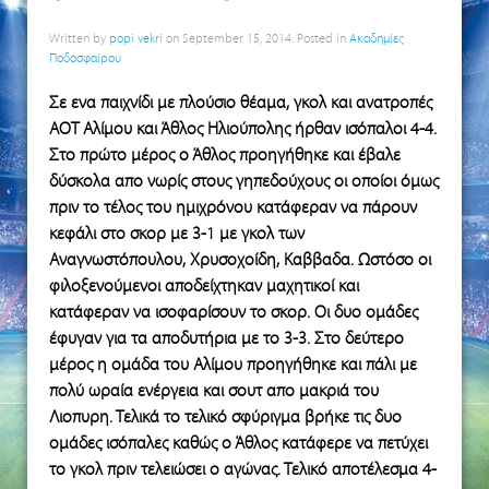
Written by
popi vekri
on
September 15, 2014
. Posted in
Ακαδημίες
Ποδοσφαίρου
Σε ενα παιχνίδι με πλούσιο θέαμα, γκολ και ανατροπές
ΑΟΤ Αλίμου και Άθλος Ηλιούπολης ήρθαν ισόπαλοι 4-4.
Στο πρώτο μέρος ο Άθλος προηγήθηκε και έβαλε
δύσκολα απο νωρίς στους γηπεδούχους οι οποίοι όμως
πριν το τέλος του ημιχρόνου κατάφεραν να πάρουν
κεφάλι στο σκορ με 3-1 με γκολ των
Αναγνωστόπουλου, Χρυσοχοίδη, Καββαδα. Ωστόσο οι
φιλοξενούμενοι αποδείχτηκαν μαχητικοί και
κατάφεραν να ισοφαρίσουν το σκορ. Οι δυο ομάδες
έφυγαν για τα αποδυτήρια με το 3-3. Στο δεύτερο
μέρος η ομάδα του Αλίμου προηγήθηκε και πάλι με
πολύ ωραία ενέργεια και σουτ απο μακριά του
Λιοπυρη. Τελικά το τελικό σφύριγμα βρήκε τις δυο
ομάδες ισόπαλες καθώς ο Άθλος κατάφερε να πετύχει
το γκολ πριν τελειώσει ο αγώνας. Τελικό αποτέλεσμα 4-