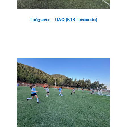
Τράχωνες – ΠΑΟ (Κ13 Γυναικείο)