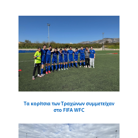
Τα κορίτσια των Τραχώνων συμμετείχαν
στο FIFA WFC