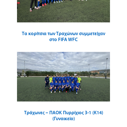
Τα κορίτσια των Τραχώνων συμμετείχαν
στο FIFA WFC
Τράχωνες – ΠΑΟΚ Πυρρίχιος 3-1 (Κ14)
(Γυναικείο)