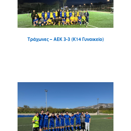
Τράχωνες – ΑΕΚ 3-3 (Κ14 Γυναικείο)