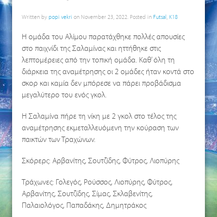
Written by
popi vekri
on
November 23, 2022
. Posted in
Futsal
,
K18
Η ομάδα του Αλίμου παρατάχθηκε πολλές απουσίες
στο παιχνίδι της Σαλαμίνας και ηττήθηκε στις
λεπτομέρειες από την τοπική ομάδα. Καθ’ όλη τη
διάρκεια της αναμέτρησης οι 2 ομάδες ήταν κοντά στο
σκορ και καμία δεν μπόρεσε να πάρει προβάδισμα
μεγαλύτερο του ενός γκολ.
Η Σαλαμίνα πήρε τη νίκη με 2 γκολ στο τέλος της
αναμέτρησης εκμεταλλευόμενη την κούραση των
παικτών των Τραχώνων.
Σκόρερς: Αρβανίτης, Σουτζίδης, Φύτρος, Λιοπύρης
Τράχωνες: Γολεγός, Ρούσσος, Λιοπύρης, Φύτρος,
Αρβανίτης, Σουτζίδης, Σίμας, Σκλαβενίτης,
Παλαιολόγος, Παπαδάκης, Δημητράκος