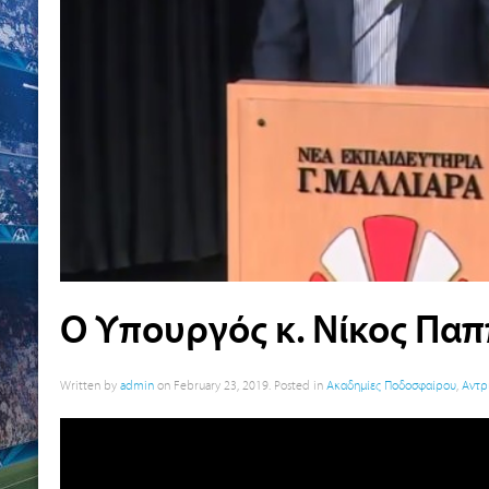
Ο Υπουργός κ. Νίκος Παπ
Written by
admin
on
February 23, 2019
. Posted in
Ακαδημίες Ποδοσφαίρου
,
Αντρ