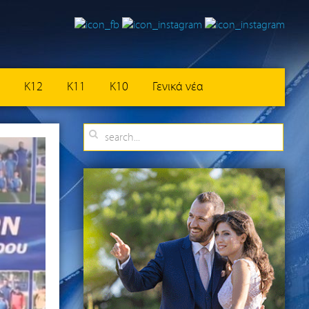
K12
K11
K10
Γενικά νέα