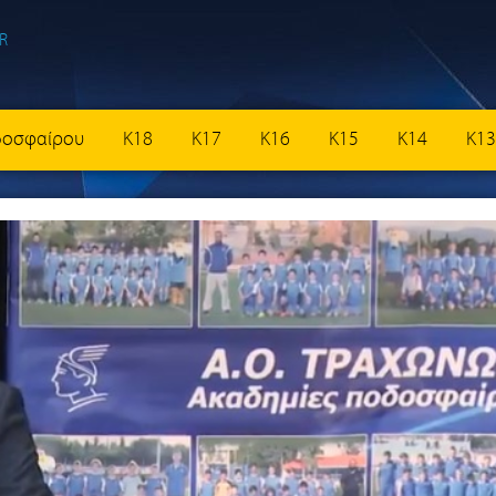
δοσφαίρου
K18
K17
K16
K15
K14
K13