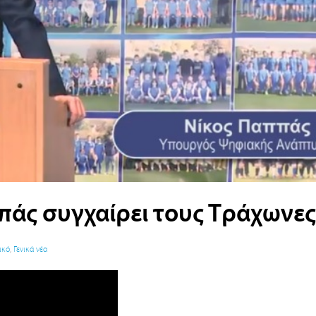
πάς συγχαίρει τους Τράχωνες
ικό
,
Γενικά νέα