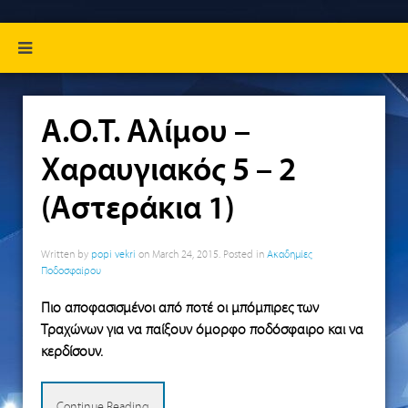
A.O.T. Αλίμου –
Χαραυγιακός 5 – 2
(Αστεράκια 1)
Written by
popi vekri
on
March 24, 2015
. Posted in
Ακαδημίες
Ποδοσφαίρου
Πιο αποφασισμένοι από ποτέ οι μπόμπιρες των
Τραχώνων για να παίξουν όμορφο ποδόσφαιρο και να
κερδίσουν.
Continue Reading