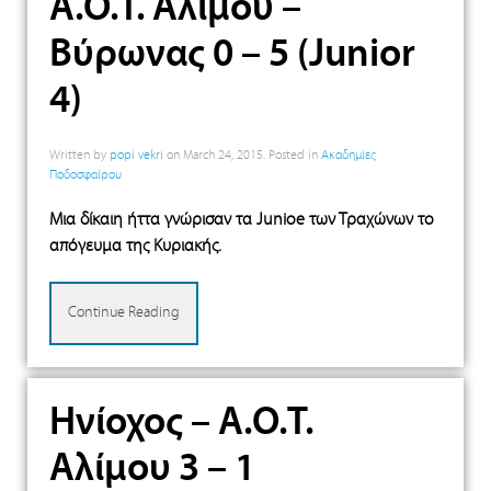
Α.Ο.Τ. Αλίμου –
Βύρωνας 0 – 5 (Junior
4)
Written by
popi vekri
on
March 24, 2015
. Posted in
Ακαδημίες
Ποδοσφαίρου
Μια δίκαιη ήττα γνώρισαν τα Junioe των Τραχώνων το
απόγευμα της Κυριακής.
Continue Reading
Ηνίοχος – Α.Ο.Τ.
Αλίμου 3 – 1