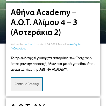
Αθήνα Αcademy –
A.O.T. Aλίμου 4 – 3
(Αστεράκια 2)
Written by
popi vekri
on
March 24, 2015
. Posted in
Ακαδημίες
Ποδοσφαίρου
Το πρωινό της Κυριακής τα αστεράκια των Τραχώνων
έστρεψαν την προσοχή όλων στο μικρό γηπεδάκι όπου
αντιμετώπιζαν την ΑΘΗΝΑ ACADEMY.
Continue Reading