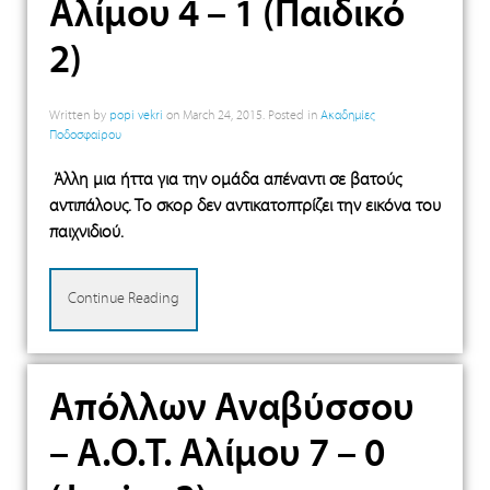
Αλίμου 4 – 1 (Παιδικό
2)
Written by
popi vekri
on
March 24, 2015
. Posted in
Ακαδημίες
Ποδοσφαίρου
Άλλη μια ήττα για την ομάδα απέναντι σε βατούς
αντιπάλους. Το σκορ δεν αντικατοπτρίζει την εικόνα του
παιχνιδιού.
Continue Reading
Απόλλων Αναβύσσου
– Α.Ο.Τ. Αλίμου 7 – 0