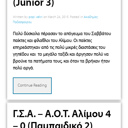
(Junior 3)
Written by
popi vekri
on
March 24, 2015
. Posted in
Ακαδημίες
Ποδοσφαίρου
Πολύ δύσκολα πέρασαν το απόγευμα του Σαββάτου
παίκτες και φίλαθλοι του Αλίμου. Οι παίκτες
επηρεάστηκαν από τις πολύ μικρές διαστάσεις του
γηπέδου και το μεγάλο ταξίδι και άργησαν πολύ να
βρούνε τα πατήματα τους, και όταν τα βρήκαν ήταν
πολύ αργά.
Continue Reading
Γ.Σ.Α. – Α.Ο.Τ. Αλίμου 4
– 0 (Παμπαιδικό 2)