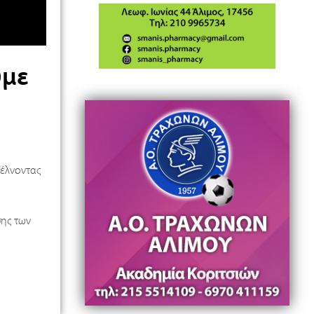
υμε
τέλνοντας
σης των