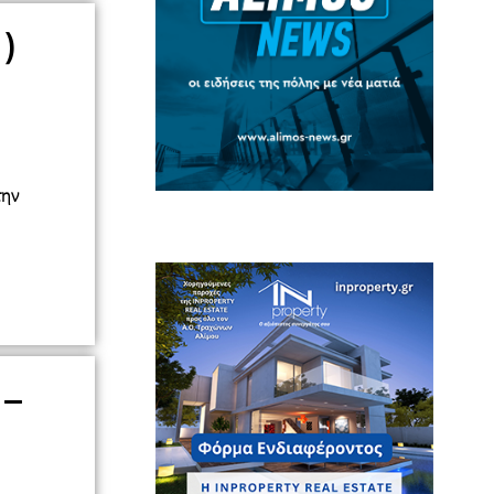
)
την
 –