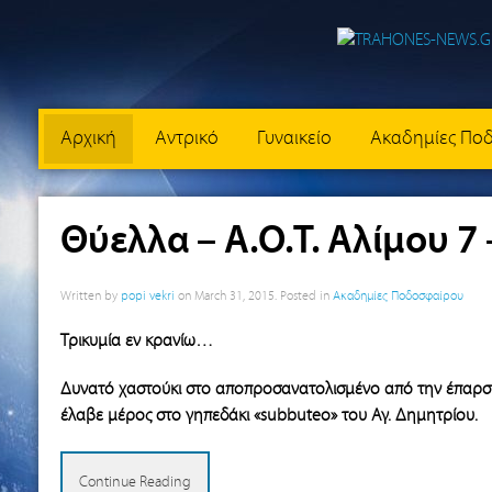
Αρχική
Αντρικό
Γυναικείο
Ακαδημίες Πο
Θύελλα – Α.Ο.Τ. Αλίμου 7 –
Written by
popi vekri
on
March 31, 2015
. Posted in
Ακαδημίες Ποδοσφαίρου
Τρικυμία
εν κρανίω…
Δυνατό χαστούκι στο αποπροσανατολισμένο από την έπαρ
έλαβε μέρος στο γηπεδάκι «subbuteo» του Αγ. Δημητρίου.
Continue Reading