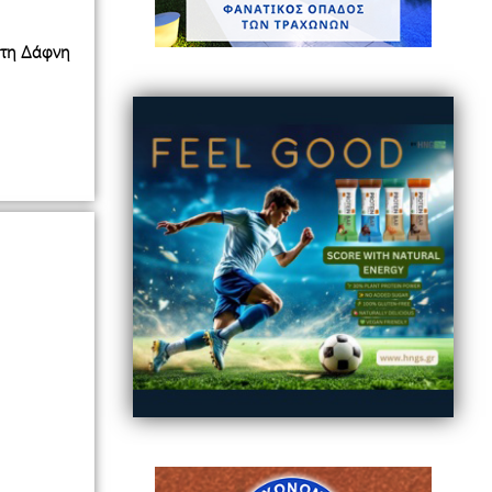
 τη Δάφνη