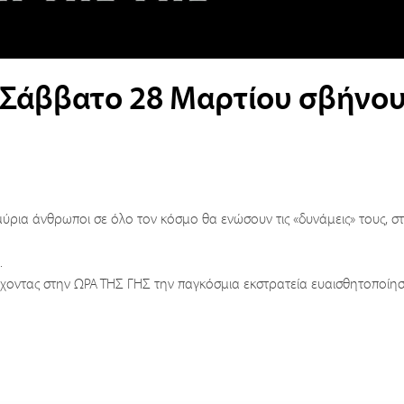
α Σάββατο 28 Μαρτίου σβήνο
μύρια άνθρωποι σε όλο τον κόσμο θα ενώσουν τις «δυνάμεις» τους, σ
.
έχοντας στην ΩΡΑ ΤΗΣ ΓΗΣ την παγκόσμια εκστρατεία ευαισθητοποίη