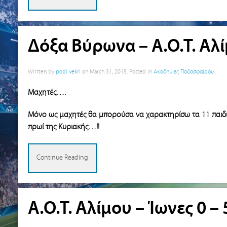
Δόξα Βύρωνα – Α.Ο.Τ. Αλί
Written by
popi vekri
on
March 31, 2015
. Posted in
Ακαδημίες Ποδοσφαίρου
Μαχητές….
Μόνο ως μαχητές θα μπορούσα να χαρακτηρίσω τα 11 παιδι
πρωί της Κυριακής…!!
Continue Reading
Α.Ο.Τ. Αλίμου – Ίωνες 0 –