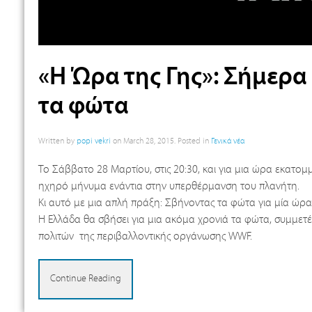
«Η Ώρα της Γης»: Σήμερ
τα φώτα
Written by
popi vekri
on
March 28, 2015
. Posted in
Γενικά νέα
Το Σάββατο 28 Μαρτίου, στις 20:30, και για μια ώρα εκατομ
ηχηρό μήνυμα ενάντια στην υπερθέρμανση του πλανήτη.
Κι αυτό με μια απλή πράξη: Σβήνοντας τα φώτα για μία ώρα
Η Ελλάδα θα σβήσει για μια ακόμα χρονιά τα φώτα, συμμετ
πολιτών της περιβαλλοντικής οργάνωσης WWF.
Continue Reading