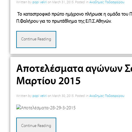
Written by
popi vekri
on
March 31, 2015
. Posted in
Ακαδημίες Ποδοσφαίρου
Το καταστροφικό πρώτο ημίχρονο πλήρωσε η ομάδα του Π
Π.Φαλήρου για το πρωτάθλημα της Ε.Π.Σ.Αθηνών.
Continue Reading
Αποτελέσματα αγώνων Σα
Μαρτίου 2015
Written by
popi vekri
on
March 30, 2015
. Posted in
Ακαδημίες Ποδοσφαίρου
Continue Reading