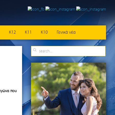
K12
K11
K10
Γενικά νέα
αγώνα που