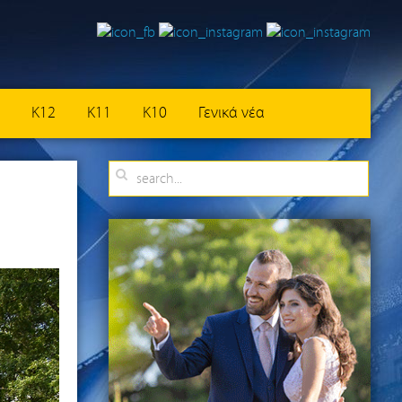
K12
K11
K10
Γενικά νέα