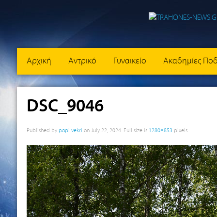
Αρχική
Αντρικό
Γυναικείο
Ακαδημίες Πο
DSC_9046
Published by
popi vekri
on
July 22, 2024
. Full size is
1280×853
pixels.