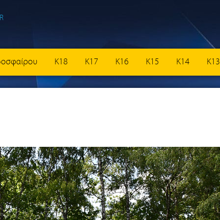
δοσφαίρου
K18
K17
K16
K15
K14
K13