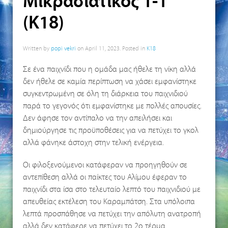
Μικρασιατικός 1-1
(Κ18)
Written by
popi vekri
on
April 11, 2023
. Posted in
K18
Σε ένα παιχνίδι που η ομάδα μας ήθελε τη νίκη αλλά
δεν ήθελε σε καμία περίπτωση να χάσει εμφανίστηκε
συγκεντρωμένη σε όλη τη διάρκεια του παιχνιδιού
παρά το γεγονός ότι εμφανίστηκε με πολλές απουσίες.
Δεν άφησε τον αντίπαλο να την απειλήσει και
δημιούργησε τις προϋποθέσεις για να πετύχει το γκολ
αλλά φάνηκε άστοχη στην τελική ενέργεια.
Οι φιλοξενούμενοι κατάφεραν να προηγηθούν σε
αντεπίθεση αλλά οι παίκτες του Αλίμου έφεραν το
παιχνίδι στα ίσα στο τελευταίο λεπτό του παιχνιδιού με
απευθείας εκτέλεση του Καραμπάτση. Στα υπόλοιπα
λεπτά προσπάθησε να πετύχει την απόλυτη ανατροπή
αλλά δεν κατάφερε να πετύχει το 2ο τέρμα.