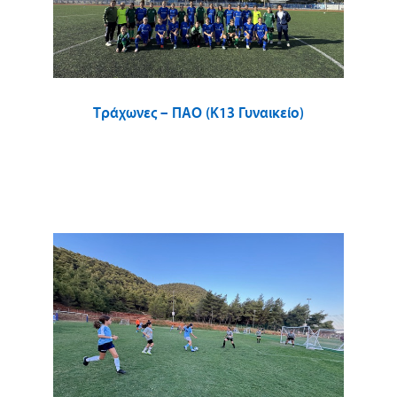
Τράχωνες – ΠΑΟ (Κ13 Γυναικείο)