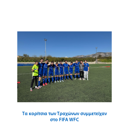
Τα κορίτσια των Τραχώνων συμμετείχαν
στο FIFA WFC