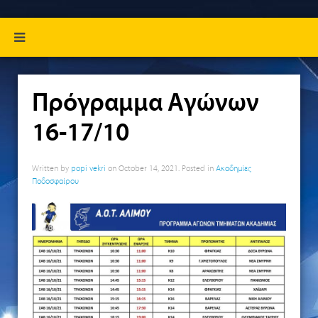
Πρόγραμμα Αγώνων
16-17/10
Written by
popi vekri
on
October 14, 2021
. Posted in
Ακαδημίες
Ποδοσφαίρου