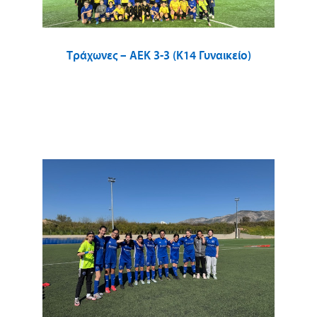
Τράχωνες – ΑΕΚ 3-3 (Κ14 Γυναικείο)