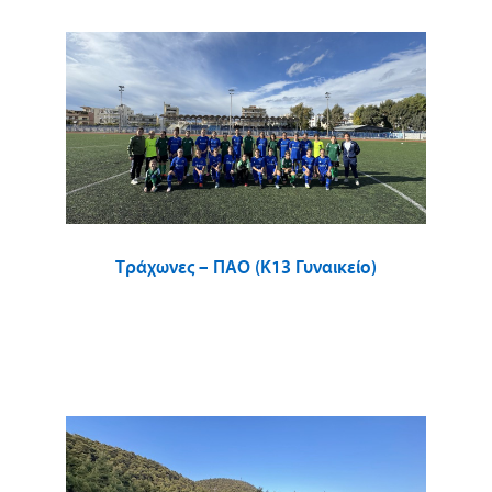
Τράχωνες – ΠΑΟ (Κ13 Γυναικείο)