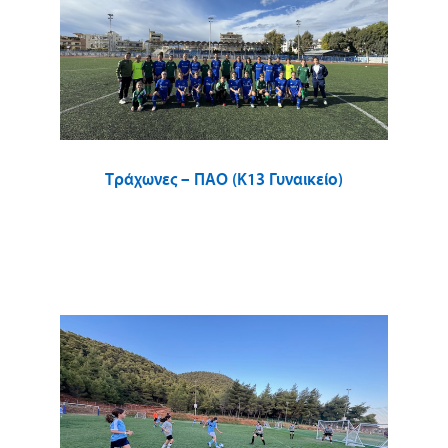
Τράχωνες – ΠΑΟ (Κ13 Γυναικείο)