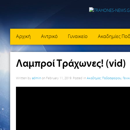
Αρχική
Αντρικό
Γυναικείο
Ακαδημίες Πο
Λαμπροί Τράχωνες! (vid)
Written by
admin
on
February 11, 2019
. Posted in
Ακαδημίες Ποδοσφαίρου
,
Γενικ