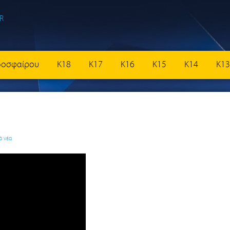
δοσφαίρου
K18
K17
K16
K15
K14
K13
ά νέα