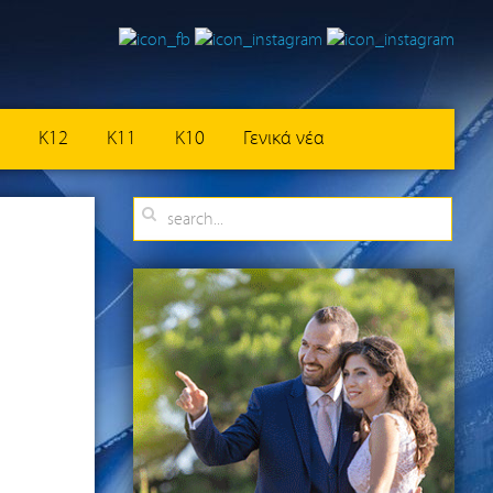
K12
K11
K10
Γενικά νέα