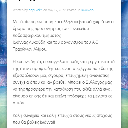
Written by
popi vekri
on
May 17, 2022
. Posted in
Γυναικείο
Με ιδιαίτερη εκτίμηση και αλληλοσεβασμό χωρίζουν οι
δρόμοι της προπονήτριας του Γυναικείου
ποδοσφαιρικού τμήματος
Ιωάννας Λυκούδη και του οργανισμού του Α.Ο.
Τραχώνων Αλίμου.
Η ευσυνειδησία, ο επαγγελματισμός και η εργατικότητά
της ήταν παροιμιώδης και είναι τα εχέγγυα που θα της
εξασφαλίσουν μια, σίγουρα, επιτυχημένη αγωνιστική
συνέχεια όπου και αν βρεθεί. Μπορεί ο Σύλλογoς μας
να της πρόσφερε την καταξίωση που άξιζε αλλά είναι
σίγουρο επίσης ότι και εκείνη πρόσφερε τα μέγιστα σε
αυτόν.
Καλή συνέχεια και καλή επιτυχία στους νέους στόχους
που θα βάλεις Ιωάννα!!