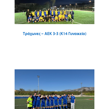
Τράχωνες – ΑΕΚ 3-3 (Κ14 Γυναικείο)