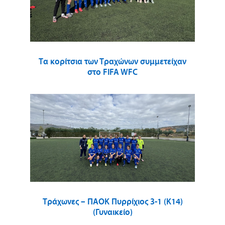
Τα κορίτσια των Τραχώνων συμμετείχαν
στο FIFA WFC
Τράχωνες – ΠΑΟΚ Πυρρίχιος 3-1 (Κ14)
(Γυναικείο)