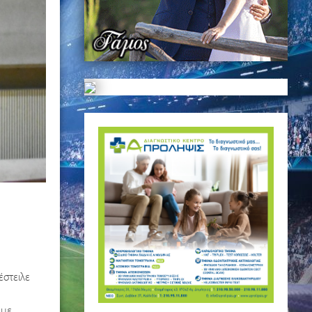
έστειλε
 με