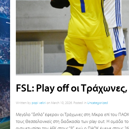
FSL: Play off οι Τράχωνες
Written by
popi vekri
on
March 10, 2026
. Posted in
Uncategorized
Μεγάλο “διπλό” έφεραν οι Τράχωνες στη Μίκρα επί του ΠΑΟΚ
τους Θεσσαλονικείς στη διαδικασία των play out. Η ομάδα 
αντιμετωπίσει την ΑΕΚ στους “8”, ενώ ο ΠΑΟΚ έμεινε στους 2