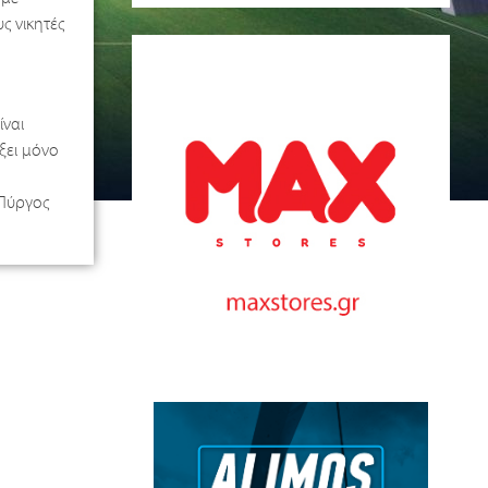
ς νικητές
ίναι
άξει μόνο
 Πύργος