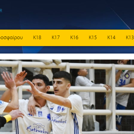
δοσφαίρου
K18
K17
K16
K15
K14
K13