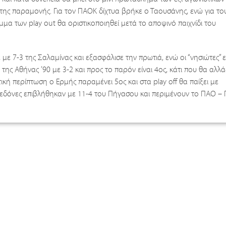
ης παραμονής. Για τον ΠΑΟΚ δίχτυα βρήκε ο Ταουσάνης, ενώ για του
μα των play out θα οριστικοποιηθεί μετά το αποψινό παιχνίδι του
ε 7-3 της Σαλαμίνας και εξασφάλισε την πρωτιά, ενώ οι “νησιώτες” ε
της Αθήνας ’90 με 3-2 και προς το παρόν είναι 4ος, κάτι που θα αλλ
κή περίπτωση ο Ερμής παραμένει 5ος και στα play off θα παίξει με
εδόνες επιβλήθηκαν με 11-4 του Πήγασου και περιμένουν το ΠΑΟ –