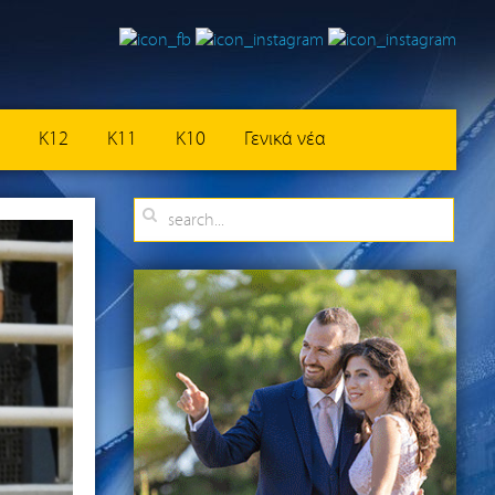
K12
K11
K10
Γενικά νέα