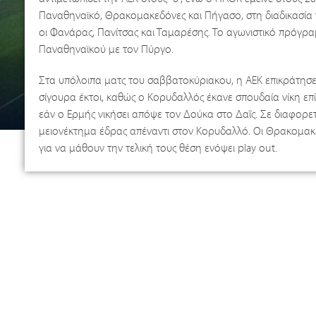
Παναθηναϊκό, Θρακομακεδόνες και Πήγασο, στη διαδικασία τ
οι Φανάρας, Πανίτσας και Ταμαρέσης. Το αγωνιστικό πρόγραμ
Παναθηναϊκού με τον Πύργο.
Στα υπόλοιπα ματς του σαββατοκύριακου, η ΑΕΚ επικράτησε μ
σίγουρα έκτοι, καθώς ο Κορυδαλλός έκανε σπουδαία νίκη επί 
εάν ο Ερμής νικήσει απόψε τον Δούκα στο Δαΐς. Σε διαφορετι
μειονέκτημα έδρας απέναντι στον Κορυδαλλό. Οι Θρακομακ
για να μάθουν την τελική τους θέση ενόψει play out.