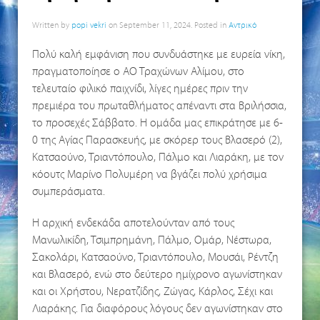
Written by
popi vekri
on
September 11, 2024
. Posted in
Αντρικό
Πολύ καλή εμφάνιση που συνδυάστηκε με ευρεία νίκη,
πραγματοποίησε ο ΑΟ Τραχώνων Αλίμου, στο
τελευταίο φιλικό παιχνίδι, λίγες ημέρες πριν την
πρεμιέρα του πρωταθλήματος απέναντι στα Βριλήσσια,
το προσεχές Σάββατο. Η ομάδα μας επικράτησε με 6-
0 της Αγίας Παρασκευής, με σκόρερ τους Βλασερό (2),
Κατσαούνο, Τριαντόπουλο, Πάλμο και Λιαράκη, με τον
κόουτς Μαρίνο Πολυμέρη να βγάζει πολύ χρήσιμα
συμπεράσματα.
Η αρχική ενδεκάδα αποτελούνταν από τους
Μανωλικίδη, Τσιμπρημάνη, Πάλμο, Ομάρ, Νέστωρα,
Σακολάρι, Κατσαούνο, Τριαντόπουλο, Μουσάι, Ρέντζη
και Βλασερό, ενώ στο δεύτερο ημίχρονο αγωνίστηκαν
και οι Χρήστου, Νερατζίδης, Ζώγας, Κάρλος, Σέχι και
Λιαράκης. Για διαφόρους λόγους δεν αγωνίστηκαν στο