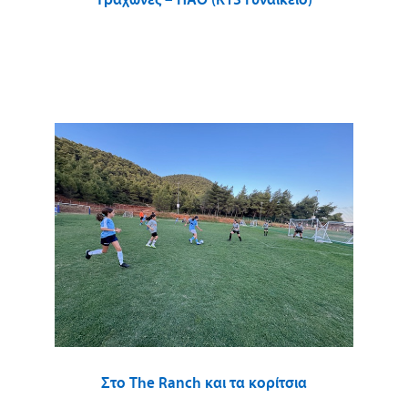
Τράχωνες – ΠΑΟ (Κ13 Γυναικείο)
Στο The Ranch και τα κορίτσια