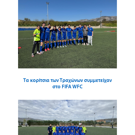
Τα κορίτσια των Τραχώνων συμμετείχαν
στο FIFA WFC