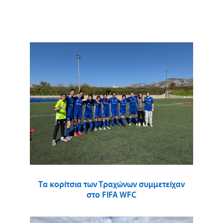
Τα κορίτσια των Τραχώνων συμμετείχαν
στο FIFA WFC