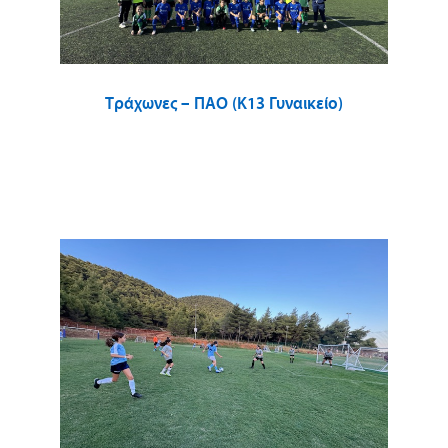
Τράχωνες – ΠΑΟ (Κ13 Γυναικείο)