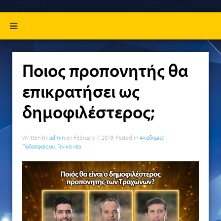
Ποιος προπονητής θα
επικρατήσει ως
δημοφιλέστερος;
Written by
admin
on
February 7, 2019
. Posted in
Ακαδημίες
Ποδοσφαίρου
,
Γενικά νέα