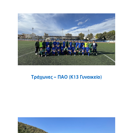
Τράχωνες – ΠΑΟ (Κ13 Γυναικείο)