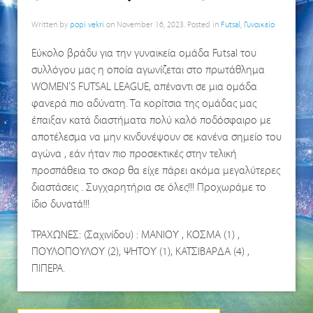
Written by
popi vekri
on
November 16, 2023
. Posted in
Futsal
,
Γυναικείο
Εύκολο βράδυ για την γυναικεία ομάδα Futsal του
συλλόγου μας η οποία αγωνίζεται στο πρωτάθλημα
WOMEN’S FUTSAL LEAGUE, απέναντι σε μια ομάδα
φανερά πιο αδύνατη. Τα κορίτσια της ομάδας μας
έπαιξαν κατά διαστήματα πολύ καλό ποδόσφαιρο με
αποτέλεσμα να μην κινδυνέψουν σε κανένα σημείο του
αγώνα , εάν ήταν πιο προσεκτικές στην τελική
προσπάθεια το σκορ θα είχε πάρει ακόμα μεγαλύτερες
διαστάσεις . Συγχαρητήρια σε όλες!!! Προχωράμε το
ίδιο δυνατά!!!
ΤΡΑΧΩΝΕΣ: (Σαχινίδου) : ΜΑΝΙΟΥ , ΚΟΣΜΑ (1) ,
ΠΟΥΛΟΠΟΥΛΟΥ (2), ΨΗΤΟΥ (1), ΚΑΤΣΙΒΑΡΔΑ (4) ,
ΠΙΠΕΡΑ.