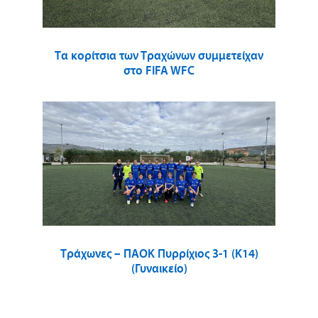
Τα κορίτσια των Τραχώνων συμμετείχαν
στο FIFA WFC
Τράχωνες – ΠΑΟΚ Πυρρίχιος 3-1 (Κ14)
(Γυναικείο)