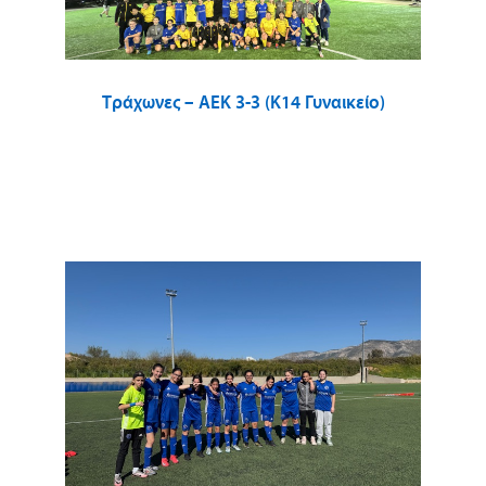
Τράχωνες – ΑΕΚ 3-3 (Κ14 Γυναικείο)