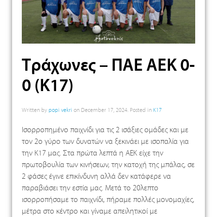
Τράχωνες – ΠΑΕ ΑΕΚ 0-
0 (Κ17)
Written by
popi vekri
on
December 17, 2024
. Posted in
K17
Ισορροπημένο παιχνίδι για τις 2 ισάξιες ομάδες και με
τον 2ο γύρο των δυνατών να ξεκινάει με ισοπαλία για
την Κ17 μας. Στα πρώτα λεπτά η ΑΕΚ είχε την
πρωτοβουλία των κινήσεων, την κατοχή της μπάλας, σε
2 φάσες έγινε επικίνδυνη αλλά δεν κατάφερε να
παραβιάσει την εστία μας. Μετά το 20λεπτο
ισορροπήσαμε το παιχνίδι, πήραμε πολλές μονομαχίες,
μέτρα στο κέντρο και γίναμε απειλητικοί με