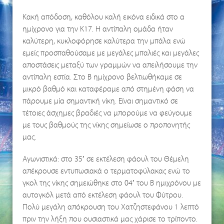
Κακή απόδοση, καθόλου καλή εικόνα ειδικά στο α
ημίχρονο για την Κ17. Η αντίπαλη ομάδα ήταν
καλύτερη, κυκλοφόρησε καλύτερα την μπάλα ενώ
εμείς προσπαθούσαμε με μεγάλες μπαλιές και μεγάλες
αποστάσεις μεταξύ των γραμμών να απειλήσουμε την
αντίπαλη εστία. Στο Β ημίχρονο βελτιωθήκαμε σε
μικρό βαθμό και καταφέραμε από στημένη φάση να
πάρουμε μία σημαντική νίκη. Είναι σημαντικό σε
τέτοιες άσχημες βραδιές να μπορούμε να φεύγουμε
με τους βαθμούς της νίκης σημείωσε ο προπονητής
μας.
Αγωνιστικά: στο 35′ σε εκτέλεση φάουλ του Θέμελη
απέκρουσε εντυπωσιακά ο τερματοφύλακας ενώ το
γκολ της νίκης σημειώθηκε στο 04′ του Β ημιχρόνου με
αυτογκόλ μετά από εκτέλεση φάουλ του Φύτρου.
Πολύ μεγάλη απόκρουση του Χατζηστεφάνου 1 λεπτό
πριν την λήξη που ουσιαστικά μας χάρισε το τρίποντο.