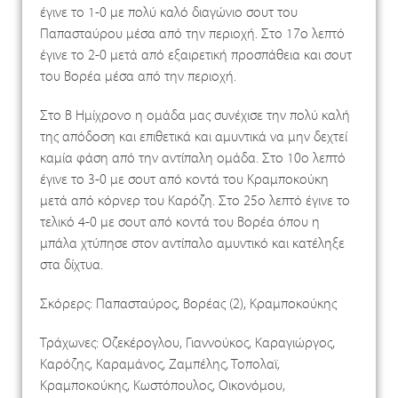
έγινε το 1-0 με πολύ καλό διαγώνιο σουτ του
Παπασταύρου μέσα από την περιοχή. Στο 17ο λεπτό
έγινε το 2-0 μετά από εξαιρετική προσπάθεια και σουτ
του Βορέα μέσα από την περιοχή.
Στο Β Ημίχρονο η ομάδα μας συνέχισε την πολύ καλή
της απόδοση και επιθετικά και αμυντικά να μην δεχτεί
καμία φάση από την αντίπαλη ομάδα. Στο 10ο λεπτό
έγινε το 3-0 με σουτ από κοντά του Κραμποκούκη
μετά από κόρνερ του Καρόζη. Στο 25ο λεπτό έγινε το
τελικό 4-0 με σουτ από κοντά του Βορέα όπου η
μπάλα χτύπησε στον αντίπαλο αμυντικό και κατέληξε
στα δίχτυα.
Σκόρερς: Παπασταύρος, Βορέας (2), Κραμποκούκης
Τράχωνες: Οζεκέρογλου, Γιαννούκος, Καραγιώργος,
Καρόζης, Καραμάνος, Ζαμπέλης, Τοπολαϊ,
Κραμποκούκης, Κωστόπουλος, Οικονόμου,