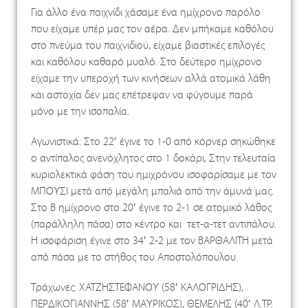
Για άλλο ένα παιχνίδι χάσαμε ένα ημίχρονο παρόλο
που είχαμε υπέρ μας τον αέρα. Δεν μπήκαμε καθόλου
στο πνεύμα του παιχνιδιού, είχαμε βιαστικές επιλογές
και καθόλου καθαρό μυαλό. Στο δεύτερο ημίχρονο
είχαμε την υπεροχή των κινήσεων αλλά ατομικά λάθη
και αστοχία δεν μας επέτρεψαν να φύγουμε παρά
μόνο με την ισοπαλία.
Αγωνιστικά: Στο 22′ έγινε το 1-0 από κόρνερ σηκώθηκε
ο αντίπαλος ανενόχλητος στο 1 δοκάρι, Στην τελευταία
κυριολεκτικά φάση του ημιχρόνου ισοφαρίσαμε με τον
ΜΠΟΥΣΙ μετά από μεγάλη μπαλιά από την άμυνά μας.
Στο Β ημίχρονο στο 20′ έγινε το 2-1 σε ατομικό λάθος
(παράλληλη πάσα) στο κέντρο και τετ-α-τετ αντιπάλου.
Η ισοφάριση έγινε στο 34′ 2-2 με τον ΒΑΡΘΑΛΙΤΗ μετά
από πάσα με το στήθος του Αποστολόπουλου.
Τράχωνες: ΧΑΤΖΗΣΤΕΦΑΝΟΥ (58′ ΚΑΛΟΓΡΙΔΗΣ),
ΠΕΡΔΙΚΟΓΙΑΝΝΗΣ (58′ ΜΑΥΡΙΚΟΣ), ΘΕΜΕΛΗΣ (40′ Λ.ΤΡ.