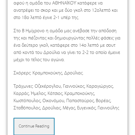
αφού η ομάδα του ΑΘΗΝΑΪΚΟΥ κατάφερε να
ανατρέψει το σκορ και με δύο γκολ στο 12ολεπτό και
στο 18ο λεπτό έγινε 2-1 υπέρ της.
Στο Β Ημίχρονο η ομάδα μας ανέβασε την απόδοση
της και πιέζοντας και δημιουργώντας πολλές φάσεις για
ένα δεύτερο γκολ, κατάφερε στο 14ο λεπτό με σουτ
από κοντά του Δρούλια να γίνει το 2-2 το οποίο έμεινε
μέχρι το τέλος του αγώνα.
Σκόρερς: Κραμποκούκης, Δρούλιας.
Τράχωνες: Οζεκέρογλου, Γιαννούκος, Καραγιώργος,
Καρράς, Ήμελος, Κάτσιος, Κραμποκούκης,
Κωστόπουλος, Οικονόμου, Παπασταύρος, Βορέας,
Σταθόπουλος, Δρούλιας, Μέγας, Ευγενικός, Γιαννούλης
Continue Reading