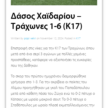
Δάσος Χαϊδαρίου –
Τράχωνες 1-6 (Κ17)
Written by
popi vekri
on
November 12, 2024
. Posted in
K17
Επιστροφή στις νίκες για την Κ17 των Τραχώνων, όπου
μετά από ένα σερί 3 αγώνων με πολλές χαμένες
προσπάθειες, κατάφερε να αξιοποιήσει τις ευκαιρίες
που της δόθηκαν.
Το σκορ του πρώτου ημιχρόνου διαμορφώθηκε
γρήγορα στο 1-3. Για την ακρίβεια οι παίκτες του
Αλίμου προηγήθηκαν με γκολ του Παπαδόπουλου
μετά από κάθετη πάσα του Ζώγα ενώ το 0-2 πέτυχε ο
Κάτσιος με ωραίο μακρινό σουτ. Το 0-3 πέτυχε ο
Σταθόπουλος με ωραίο πλασέ εκμεταλλευόμενος την