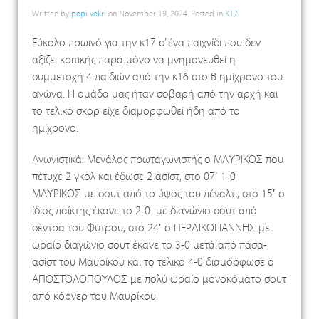
Written by
popi vekri
on
November 19, 2024
. Posted in
K17
Εύκολο πρωινό για την κ17 σ’ ένα παιχνίδι που δεν
αξίζει κριτικής παρά μόνο να μνημονευθεί η
συμμετοχή 4 παιδιών από την κ16 στο Β ημίχρονο του
αγώνα. Η ομάδα μας ήταν σοβαρή από την αρχή και
το τελικό σκορ είχε διαμορφωθεί ήδη από το
ημίχρονο.
Αγωνιστικά: Μεγάλος πρωταγωνιστής ο ΜΑΥΡΙΚΟΣ που
πέτυχε 2 γκολ και έδωσε 2 ασίστ, στο 07′ 1-0
ΜΑΥΡΙΚΟΣ με σουτ από το ύψος του πέναλτι, στο 15′ ο
ίδιος παίκτης έκανε το 2-0 με διαγώνιο σουτ από
σέντρα του Φύτρου, στο 24′ ο ΠΕΡΔΙΚΟΓΙΑΝΝΗΣ με
ωραίο διαγώνιο σουτ έκανε το 3-0 μετά από πάσα-
ασίστ του Μαυρίκου και το τελικό 4-0 διαμόρφωσε ο
ΑΠΟΣΤΟΛΟΠΟΥΛΟΣ με πολύ ωραίο μονοκόματο σουτ
από κόρνερ του Μαυρίκου.