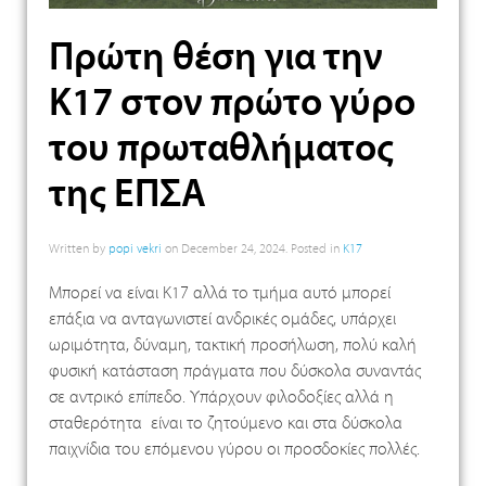
Πρώτη θέση για την
Κ17 στον πρώτο γύρο
του πρωταθλήματος
της ΕΠΣΑ
Written by
popi vekri
on
December 24, 2024
. Posted in
K17
Μπορεί να είναι Κ17 αλλά το τμήμα αυτό μπορεί
επάξια να ανταγωνιστεί ανδρικές ομάδες, υπάρχει
ωριμότητα, δύναμη, τακτική προσήλωση, πολύ καλή
φυσική κατάσταση πράγματα που δύσκολα συναντάς
σε αντρικό επίπεδο. Υπάρχουν φιλοδοξίες αλλά η
σταθερότητα είναι το ζητούμενο και στα δύσκολα
παιχνίδια του επόμενου γύρου οι προσδοκίες πολλές.