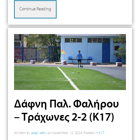
Continue Reading
Δάφνη Παλ. Φαλήρου
– Τράχωνες 2-2 (Κ17)
Written by
popi vekri
on
November 12, 2024
. Posted in
K17