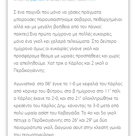
Written by
popi vekri
on
January 23, 2025
. Posted in
K17
Σ ένα παιχνίδι που μόνο να χάσεις πράγματα
μπορούσες παρουσιαστήκαμε σοβαροί, πειθαρχημένοι
αλλά και με μεγάλη βοήθεια από τον πάγκο(
παίκτες).Ένα πρώτο ημίχρονο με πολλές ευκαιρίες,
μόνο ένα γκολ και χαλαρά τελειώματα. Στο δεύτερο
ημίχρονο όμως οι ευκαιρίες γίνανε γκολ και
προσφέραμε θέαμα με ωραίες προσπάθειες και χωρίς
να απειληθούμε. Χατ τρικ ο Κάρλος και 2 γκολ ο
Περδικογιάννης.
Αγωνιστικά: στο 06′ έγινε το 1-0 με κεφαλιά του Κάρλος
από κόρνερ του Φύτρου, στο β ημίχρονο στο 11′ πάλι
ο Κάρλος έκανε το 2-0, και στο 21′ ολοκληρώθηκε το
κρεσέντο του Κάρλος Δημ. κάνοντας το 3-0 μετά από
πολύ ωραία ασίστ του Καβαγιάδα. Το 4ο και 5ο γκολ
πέτυχε ο Περδικογιάννης στο 26′ και 29′ με δύο
πανομοιότυπα γκολ, διαγώνιο σουτ στην κλειστή γωνία
του τερματοφύλακα.,