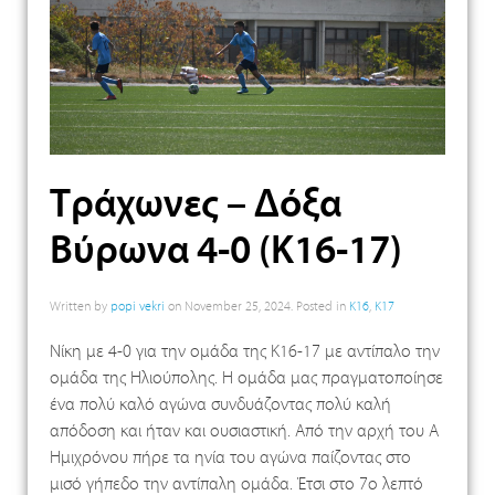
Τράχωνες – Δόξα
Βύρωνα 4-0 (Κ16-17)
Written by
popi vekri
on
November 25, 2024
. Posted in
K16
,
K17
Νίκη με 4-0 για την ομάδα της Κ16-17 με αντίπαλο την
ομάδα της Ηλιούπολης. Η ομάδα μας πραγματοποίησε
ένα πολύ καλό αγώνα συνδυάζοντας πολύ καλή
απόδοση και ήταν και ουσιαστική. Από την αρχή του Α
Ημιχρόνου πήρε τα ηνία του αγώνα παίζοντας στο
μισό γήπεδο την αντίπαλη ομάδα. Έτσι στο 7ο λεπτό