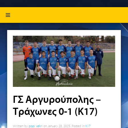
ΓΣ Αργυρούπολης –
Τράχωνες 0-1 (Κ17)
Written by
popi vekri
on
January 28, 2025
. Posted in
K17