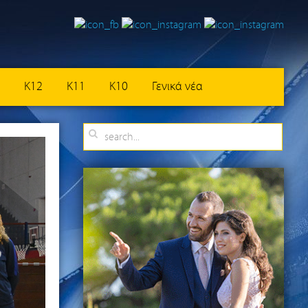
K12
K11
K10
Γενικά νέα