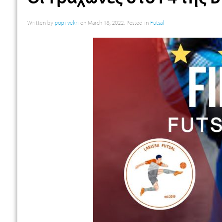
Written by
popi vekri
on
March 18, 2022
. Posted in
Futsal