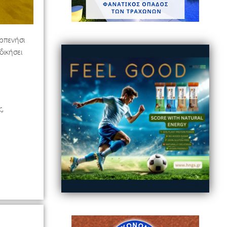
ρπενήσι
δικήσει
,