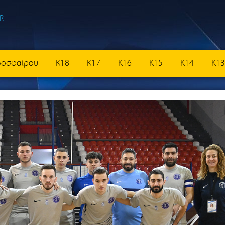
δοσφαίρου
K18
K17
K16
K15
K14
K13