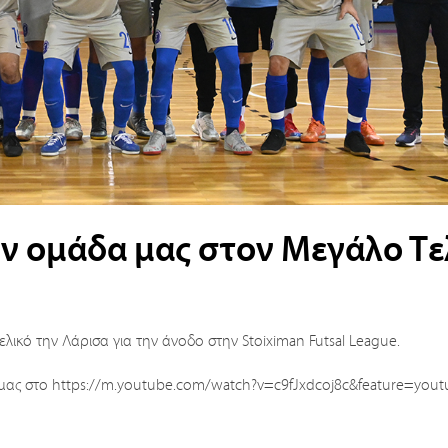
ν ομάδα μας στον Μεγάλο Τε
ελικό την Λάρισα για την άνοδο στην Stoiximan Futsal League.
 μας στο https://m.youtube.com/watch?v=c9fJxdcoj8c&feature=yout