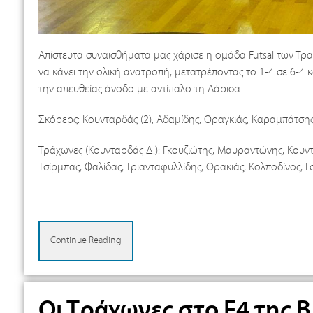
Απίστευτα συναισθήματα μας χάρισε η ομάδα Futsal των Τρα
να κάνει την ολική ανατροπή, μετατρέποντας το 1-4 σε 6-4 κα
την απευθείας άνοδο με αντίπαλο τη Λάρισα.
Σκόρερς: Κουνταρδάς (2), Αδαμίδης, Φραγκιάς, Καραμπάτσης
Τράχωνες (Κουνταρδάς Δ.): Γκουζιώτης, Μαυραντώνης, Κουντ
Τσίρμπας, Φαλίδας, Τριανταφυλλίδης, Φρακιάς, Κολποδίνος, 
Continue Reading
Οι Τράχωνες στο F4 της Β