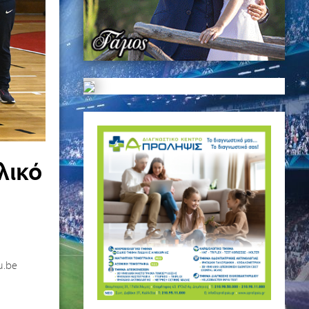
λικό
u.be