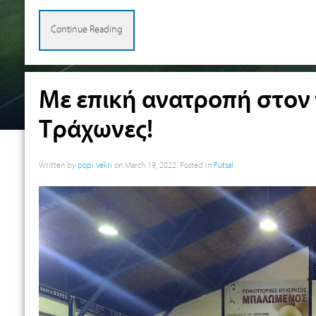
Continue Reading
Με επική ανατροπή στον 
Τράχωνες!
Written by
popi vekri
on
March 19, 2022
. Posted in
Futsal