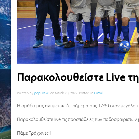
Παρακολουθείστε Live τη
Written by
popi vekri
on
March 20, 2022
. Posted in
Futsal
Η ομάδα μας αντιμετωπίζει σήμερα στις 17:30 στον μεγάλο τ
Παρακολουθείστε live τις προσπάθειες των ποδοσφαιριστών
Πάμε Τράχωνες!!!