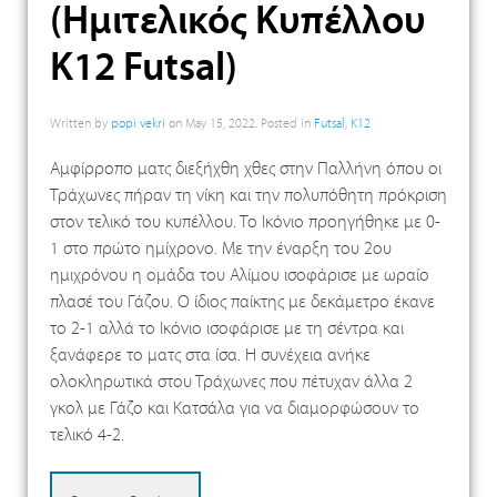
(Ημιτελικός Κυπέλλου
Κ12 Futsal)
Written by
popi vekri
on
May 15, 2022
. Posted in
Futsal
,
K12
Αμφίρροπο ματς διεξήχθη χθες στην Παλλήνη όπου οι
Τράχωνες πήραν τη νίκη και την πολυπόθητη πρόκριση
στον τελικό του κυπέλλου. Το Ικόνιο προηγήθηκε με 0-
1 στο πρώτο ημίχρονο. Με την έναρξη του 2ου
ημιχρόνου η ομάδα του Αλίμου ισοφάρισε με ωραίο
πλασέ του Γάζου. Ο ίδιος παίκτης με δεκάμετρο έκανε
το 2-1 αλλά το Ικόνιο ισοφάρισε με τη σέντρα και
ξανάφερε το ματς στα ίσα. Η συνέχεια ανήκε
ολοκληρωτικά στου Τράχωνες που πέτυχαν άλλα 2
γκολ με Γάζο και Κατσάλα για να διαμορφώσουν το
τελικό 4-2.