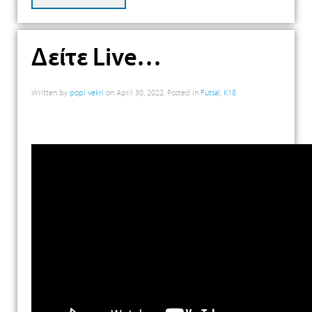
Δείτε Live…
Written by
popi vekri
on
April 30, 2022
. Posted in
Futsal
,
K18