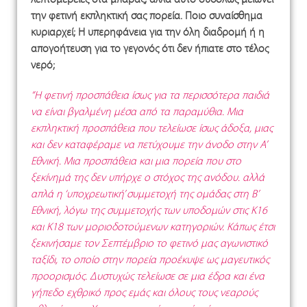
την φετινή εκπληκτική σας πορεία. Ποιο συναίσθημα
κυριαρχεί; Η υπερηφάνεια για την όλη διαδρομή ή η
απογοήτευση για το γεγονός ότι δεν ήπιατε στο τέλος
νερό;
“Η φετινή προσπάθεια ίσως για τα περισσότερα παιδιά
να είναι βγαλμένη μέσα από τα παραμύθια. Μια
εκπληκτική προσπάθεια που τελείωσε ίσως άδοξα, μιας
και δεν καταφέραμε να πετύχουμε την άνοδο στην Α’
Εθνική. Μια προσπάθεια και μια πορεία που στο
ξεκίνημά της δεν υπήρχε ο στόχος της ανόδου. αλλά
απλά η ‘υποχρεωτική’ συμμετοχή της ομάδας στη Β’
Εθνική, λόγω της συμμετοχής των υποδομών στις Κ16
και Κ18 των μοριοδοτούμενων κατηγοριών. Κάπως έτσι
ξεκινήσαμε τον Σεπτέμβριο το φετινό μας αγωνιστικό
ταξίδι, το οποίο στην πορεία προέκυψε ως μαγευτικός
προορισμός. Δυστυχώς τελείωσε σε μια έδρα και ένα
γήπεδο εχθρικό προς εμάς και όλους τους νεαρούς