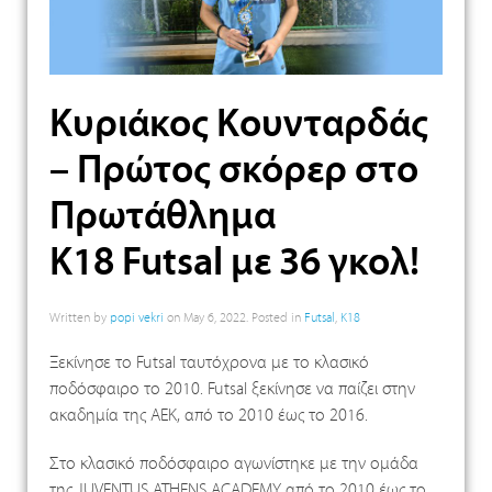
Κυριάκος Κουνταρδάς
– Πρώτος σκόρερ στο
Πρωτάθλημα
Κ18 Futsal με 36 γκολ!
Written by
popi vekri
on
May 6, 2022
. Posted in
Futsal
,
K18
Ξεκίνησε το Futsal ταυτόχρονα με το κλασικό
ποδόσφαιρο το 2010. Futsal ξεκίνησε να παίζει στην
ακαδημία της ΑΕΚ, από το 2010 έως το 2016.
Στο κλασικό ποδόσφαιρο αγωνίστηκε με την ομάδα
της JUVENTUS ATHENS ACADEMY από το 2010 έως το