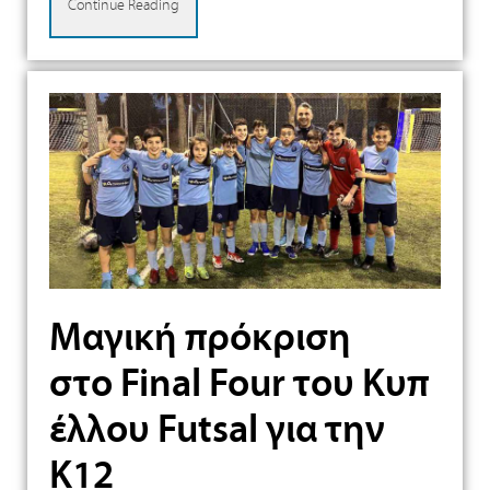
Continue Reading
Μαγική πρόκριση
στο Final Four του Kυπ
έλλου Futsal για την
Κ12