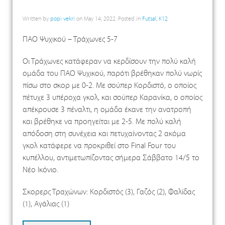
Written by
popi vekri
on
May 14, 2022
. Posted in
Futsal
,
K12
ΠΑΟ Ψυχικού – Τράχωνες 5-7
Οι Τράχωνες κατάφεραν να κερδίσουν την πολύ καλή
ομάδα του ΠΑΟ Ψυχικού, παρότι βρέθηκαν πολύ νωρίς
πίσω στο σκορ με 0-2. Με σούπερ Κορδιστό, ο οποίος
πέτυχε 3 υπέροχα γκολ, και σούπερ Καρανίκα, ο οποίος
απέκρουσε 3 πέναλτι, η ομάδα έκανε την ανατροπή
και βρέθηκε να προηγείται με 2-5. Με πολύ καλή
απόδοση στη συνέχεια και πετυχαίνοντας 2 ακόμα
γκολ κατάφερε να προκριθεί στο Final Four του
κυπέλλου, αντιμετωπίζοντας σήμερα Σάββατο 14/5 το
Νέο Ικόνιο.
Σκορερς Τραχώνων: Κορδιστός (3), Γαζός (2), Φαλίδας
(1), Αγάλιας (1)