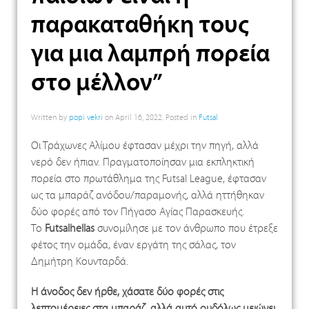
παρακαταθήκη τους
για μια λαμπρή πορεία
στο μέλλον”
Written by
popi vekri
on
April 16, 2022
. Posted in
Futsal
Οι Τράχωνες Αλίμου έφτασαν μέχρι την πηγή, αλλά
νερό δεν ήπιαν. Πραγματοποίησαν μια εκπληκτική
πορεία στο πρωτάθλημα της Futsal League, έφτασαν
ως τα μπαράζ ανόδου/παραμονής, αλλά ηττήθηκαν
δύο φορές από τον Πήγασο Αγίας Παρασκευής.
Το
Futsalhellas
συνομίλησε με τον άνθρωπο που έτρεξε
φέτος την ομάδα, έναν εργάτη της σάλας, τον
Δημήτρη Κουνταρδά.
Η άνοδος δεν ήρθε, χάσατε δύο φορές στις
λεπτομέρειες στα μπαράζ, αλλά αυτό ουδόλως μειώνει