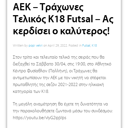
ΑΕΚ – Τράχωνες
Τελικός Κ18 Futsal – Ας
κερδίσει ο καλύτερος!
Written by
popi vekri
on
April 29, 2022
. Posted in
Futsal
,
K18
Στον τρίτο και τελευταίο τελικό της σειράς που θα
διεξαχθεί το Σάββατο 30/04, στις 19:00, στο Αθλητικό
Κέντρο Φυσίαθλον (Παλλήνη), οι Τράχωνες θα
αντιμετωπίσουν την ΑΕΚ με τον νικητή να στέφεται
πρωταθλητής της σεζόν 2021-2022 στην ηλικιακή
κατηγορία των Κ18.
Τη μεγάλη αναμέτρηση θα έχετε τη δυνατότητα να
την παρακολουθήσετε ζωντανά μέσω του συνδέσμου:
https://youtu.be/vIyG2ipjVps