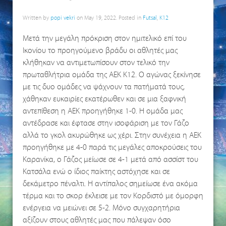
Written by
popi vekri
on
May 19, 2022
. Posted in
Futsal
,
K12
Μετά την μεγάλη πρόκριση στον ημιτελικό επί του
Ικονίου το προηγούμενο βράδυ οι αθλητές μας
κλήθηκαν να αντιμετωπίσουν στον τελικό την
πρωταθλήτρια ομάδα της ΑΕΚ Κ12. Ο αγώνας ξεκίνησε
με τις δυο ομάδες να ψάχνουν τα πατήματά τους,
χάθηκαν ευκαιρίες εκατέρωθεν και σε μια ξαφνική
αντεπίθεση η ΑΕΚ προηγήθηκε 1-0. Η ομάδα μας
αντέδρασε και έφτασε στην ισοφάριση με τον Γάζο
αλλά το γκολ ακυρώθηκε ως χέρι. Στην συνέχεια η ΑΕΚ
προηγήθηκε με 4-0 παρά τις μεγάλες αποκρούσεις του
Καρανίκα, ο Γάζος μείωσε σε 4-1 μετά από ασσίστ του
Κατσάλα ενώ ο ίδιος παίκτης αστόχησε και σε
δεκάμετρο πέναλτι. Η αντίπαλος σημείωσε ένα ακόμα
τέρμα και το σκορ έκλεισε με τον Κορδιστό με όμορφη
ενέργεια να μειώνει σε 5-2. Μόνο συγχαρητήρια
αξίζουν στους αθλητές μας που πάλεψαν όσο