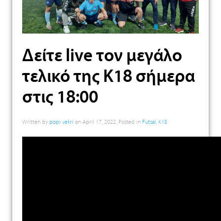
Δείτε live τον μεγάλο
τελικό της Κ18 σήμερα
στις 18:00
Written by
popi vekri
on
April 17, 2022
. Posted in
Futsal
,
K18