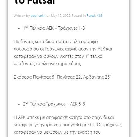
το Futsal
Written by
popi vekri
on
May 12, 2022
. Posted in
Futsal
,
K18
ος
1
Tελικός: ΑΕΚ – Τράχωνες 1-3
Παίζοντας κατά διαστήματα πολύ όμορφο
ποδόσφαιρο οι Τράχωνες αιφνιδίασαν την ΑΕΚ και
ο
κατάφεραν να φύγουν νικητές στον 1
τελικό
σπάζοντας το πλεονέκτημα έδρας.
Σκόρερς: Πανίτσας 5’, Πανίτσας 22’, Αρβανίτης 25’
ος
2
Tελικός: Τράχωνες – ΑΕΚ 5-8
Η ΑΕΚ μπήκε με αποφασιστικότητα στο παιχνίδι και
κατάφερε γρήγορα να προηγηθεί με 0-4. Οι Τράχωνες
κατάφεραν να μειώσουν με την έναρξη του