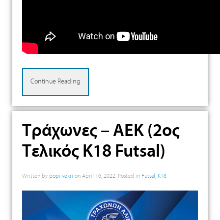
Continue Reading
Τράχωνες – ΑΕΚ (2ος
Τελικός Κ18 Futsal)
Written by
popi vekri
on
April 16, 2022
. Posted in
Futsal
,
K18