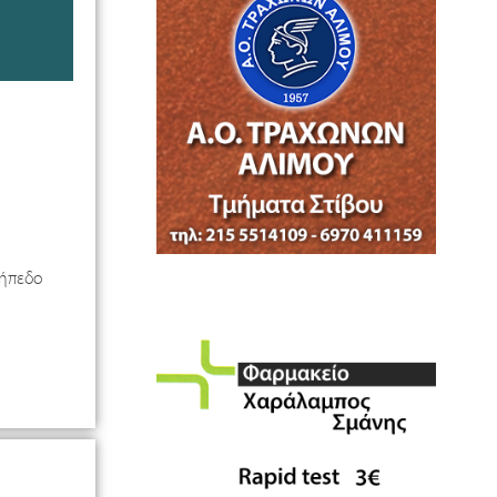
γήπεδο