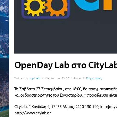
OpenDay Lab στο CityLa
Written by
popi vekri
on
September 23, 2014
. Posted in
Επιχειρήσεις
To Σάββατο 27 Σεπτεμβρίου, στις 18:00, θα πραγματοποιηθ
και οι δραστηριότητες του Εργαστηρίου.
Η προσέλευση είναι
CityLab, Γ. Kονδύλη 4, 17455 Άλιμος, 2110 130 140,
info@cityl
http://www.citylab.gr