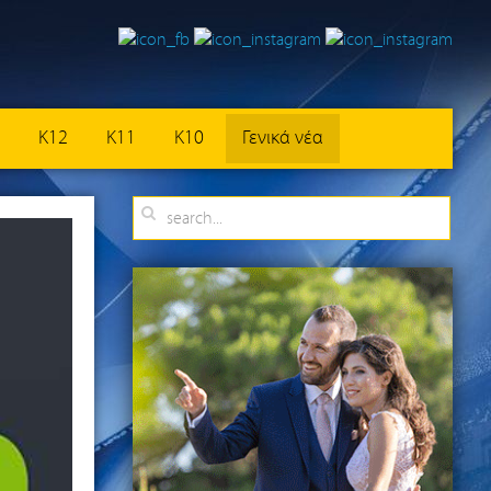
K12
K11
K10
Γενικά νέα