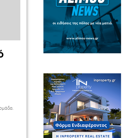
ό
 ομάδα.