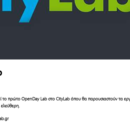
b
εί το πρώτο OpenDay Lab στο CityLab όπου θα παρουσιαστούν τα ερ
 ελεύθερη.
ab.gr