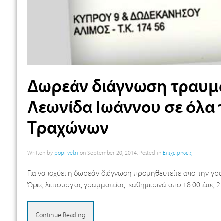
Δωρεάν διάγνωση τραυμα
Λεωνίδα Ιωάννου σε όλα 
Τραχώνων
Written by
popi vekri
on
September 20, 2014
. Posted in
Επιχειρήσεις
Για να ισχύει η δωρεάν διάγνωση προμηθευτείτε απο την γ
Ώρες λειτουργίας γραμματείας: καθημερινά απο 18:00 έως 
Continue Reading