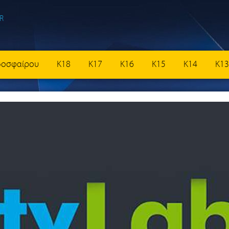
δοσφαίρου
K18
K17
K16
K15
K14
K13