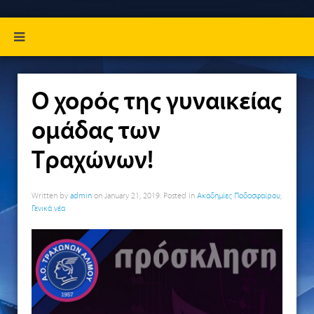
Ο χορός της γυναικείας
ομάδας των
Τραχώνων!
Written by
admin
on
January 21, 2019
. Posted in
Ακαδημίες Ποδοσφαίρου
,
Γενικά νέα