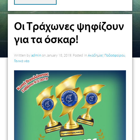
Οι Τράχωνες ψηφίζουν
για τα όσκαρ!
Written by
admin
on
January 18, 2019
. Posted in
Ακαδημίες Ποδοσφαίρου
,
Γενικά νέα