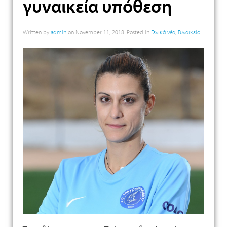
γυναικεία υπόθεση
Written by
admin
on
November 11, 2018
. Posted in
Γενικά νέα
,
Γυναικείο