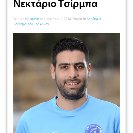
Νεκτάριο Τσίρμπα
Written by
admin
on
November 4, 2018
. Posted in
Ακαδημίες
Ποδοσφαίρου
,
Γενικά νέα