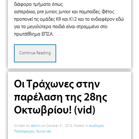
διάφορα τμήματα όπως
αστεράκια, pre junior, junior και παμπαίδες. Φέτος
προπονεί τις ομάδες Κ9 και Κ12 και το ενδιαφέρον εδώ
για τα μεγαλύτερα παιδιά είναι στραμμένο στο
πρωτάθλημα ΕΠΣΑ.
Continue Reading
Οι Τράχωνες στην
παρέλαση της 28ης
Οκτωβρίου! (vid)
Written by
admin
on
October 31, 2018
. Posted in
Ακαδημίες
Ποδοσφαίρου
,
Γενικά νέα