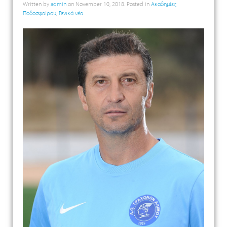
Written by
admin
on
November 10, 2018
. Posted in
Ακαδημίες
Ποδοσφαίρου
,
Γενικά νέα