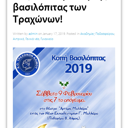
βασιλόπιτας των
Τραχώνων!
Written by
admin
on
January 17, 2019
. Posted in
Ακαδημίες Ποδοσφαίρου
,
Αντρικό
,
Γενικά νέα
,
Γυναικείο