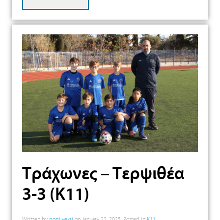
Τράχωνες – Τερψιθέα
3-3 (Κ11)
Written by
popi vekri
on
January 22, 2025
. Posted in
K11