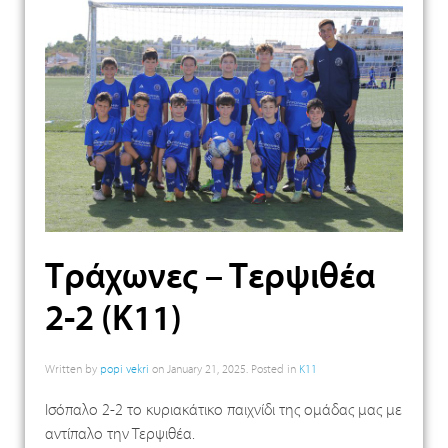
Τράχωνες – Τερψιθέα
2-2 (Κ11)
Written by
popi vekri
on
January 21, 2025
. Posted in
K11
Ισόπαλο 2-2 το κυριακάτικο παιχνίδι της ομάδας μας με
αντίπαλο την Τερψιθέα.