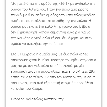
Νίκη με 2-0 για την ομάδα της Κ16-17 με αντίπαλο την
ομάδα του Αθηναϊκού. Ήταν ένα πολύ αμφίρροπο
παιχνίδι με δύο ισάξιες ομάδες όπου στο τέλος κέρδισε
αυτή που εκμεταλλεύτηκε τα λάθη της αντίπαλου. Η
ομάδα μας έκανε ένα καλό Α Ημίχρονο στο βέβαια
δεν δημιούργησε κάποια σημαντική ευκαιρία για να
πετύχει κάποιο γκολ αλλά εξίσου δεν άφησε και στην
ομάδα να απειλήσει την εστία μας.
Στο Β Ημίχρονο η ομάδα μας με δύο πολύ καλές
αποκρούσεις του Ήμελου κράτησε το μηδέν στην εστία
μας και με τον Δελατόλα στο 24ο λεπτό, με μία
εξαιρετική ατομική προσπάθεια, έκανε το 0-1. Στο 29ο
λεπτό έγινε το τελικό 0-2 από τον Κατσαριώτη με σουτ
από κοντά, μετά από εξαιρετική ατομική προσπάθεια
και ασίστ του Καρρά.
Σκόρερς: Δελατόλας, Κατσαριώτης