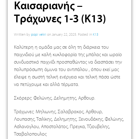
Καισαριανής –
Τράχωνες 1-3 (Κ13)
Written by
popi vekri
on
January 22, 2025
. Posted in
K13
Καλύτερη η ομάδα μας σε όλη τη διάρκεια του
παιχνιδιού με καλή κυκλοφορία της μπάλας και ωραίο
συνδυαστικό παιχνίδι προσπαθώντας να διασπάσει την
πολυπρόσωπη άμυνα του αντιπάλου , όπου εκεί μας
έλειψε η σωστή τελική ενέργεια και τελική πάσα ώστε
να πετύχουμε και αλλά τέρματα.
Σκόρερς: Φελώνης, Δελημητης, Αρθουρ.
Τράχωνες: Μηλιωνης, Σαλαβρακος, Αρθουρ,
Λουπασης, Τσιλίκης, Δελημητης, Ξενουδάκης, Φελώνης,
Ασλανογλου, Αποστολάτος, Πρεγκα, Τζιουβελης,
Τσαβαλοπουλος