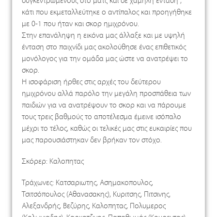
συγκεντρωμένους στο ματς και σε χαμηλή ένταση ,
κάτι που εκμεταλλεύτηκε ο αντίπαλος και προηγήθηκε
με 0-1 που ήταν και σκορ ημιχρόνου.
Στην επανάληψη η εικόνα μας άλλαξε και με υψηλή
ένταση στο παιχνίδι μας ακολούθησε ένας επιθετικός
μονόλογος για την ομάδα μας ώστε να ανατρέψει το
σκορ.
Η ισοφάριση ήρθες στις αρχές του δεύτερου
ημιχρόνου αλλά παρόλο την μεγάλη προσπάθεια των
παιδιών για να ανατρέψουν το σκορ και να πάρουμε
τους τρεις βαθμούς το αποτέλεσμα έμεινε ισόπαλο
μέχρι το τέλος, καθώς οι τελικές μας στις ευκαιρίες που
μας παρουσιάστηκαν δεν βρήκαν τον στόχο.
Σκόρερ: Καλοπητας
Τράχωνες: Κατσαριωτης, Ασημακοπουλος,
Τσιτσόπουλος (Αθανασακης), Κυριτσης, Πιτσινης,
Αλεξανδρής, Βεζύρης, Καλοπητας, Πολυμερος