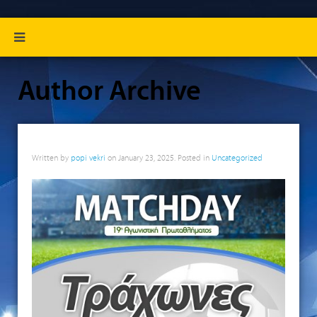
Author Archive
Written by
popi vekri
on
January 23, 2025
. Posted in
Uncategorized