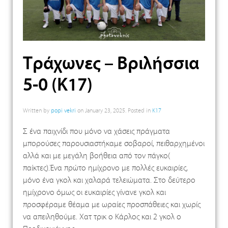
Τράχωνες – Βριλήσσια
5-0 (Κ17)
Written by
popi vekri
on
January 23, 2025
. Posted in
K17
Σ ένα παιχνίδι που μόνο να χάσεις πράγματα
μπορούσες παρουσιαστήκαμε σοβαροί, πειθαρχημένοι
αλλά και με μεγάλη βοήθεια από τον πάγκο(
παίκτες).Ένα πρώτο ημίχρονο με πολλές ευκαιρίες,
μόνο ένα γκολ και χαλαρά τελειώματα. Στο δεύτερο
ημίχρονο όμως οι ευκαιρίες γίνανε γκολ και
προσφέραμε θέαμα με ωραίες προσπάθειες και χωρίς
να απειληθούμε. Χατ τρικ ο Κάρλος και 2 γκολ ο