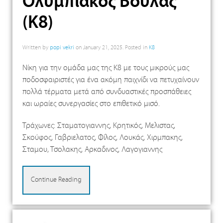
Ολυμπιακός Βούλας
(Κ8)
Written by
popi vekri
on
January 21, 2025
. Posted in
K8
Νίκη για την ομάδα μας της Κ8 με τους μικρούς μας
ποδοσφαιριστές για ένα ακόμη παιχνίδι να πετυχαίνουν
πολλά τέρματα μετά από συνδυαστικές προσπάθειες
και ωραίες συνεργασίες στο επιθετικό μισό.
Τράχωνες: Σταματογιαννης, Κρητικός, Μελιστας,
Σκούφος, Γαβριελατος, Φίλος, Λουκάς, Χιρμπακης,
Σταμου, Τσολακης, Αρκαδινος, Λαγογιαννης
Continue Reading