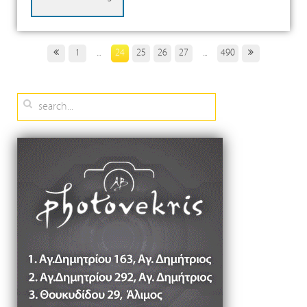
1
...
24
25
26
27
...
490