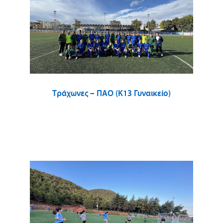
Τράχωνες – ΠΑΟ (Κ13 Γυναικείο)