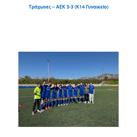
Τράχωνες – ΑΕΚ 3-3 (Κ14 Γυναικείο)