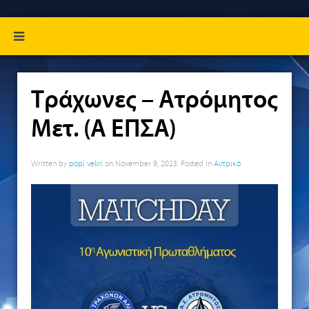
Τράχωνες – Ατρόμητος
Μετ. (Α ΕΠΣΑ)
Written by
popi vekri
on
November 9, 2023
. Posted in
Αντρικό