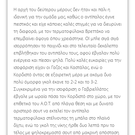
Η αρχή του δεύτερου μέρους δεν ήταν και πάλι η
ιδανική για την ομάδα μας, καθώς ο αντίπαλος έγινε
πιεστικός και είχε κάποιες καλές στιγμές για να διευρύνει
τη διαφορά, με τον τερματοφύλακα Βρεττάκο να
επεμβαίνει άψογα όπου χρειάστηκε. ΟΙ μπλε σιγά σιγά
ισορρόπησαν το παιχνίδι και στο τελευταίο δεκάλεπτο
επιβλήθηκαν του αντιπάλου τους, αφού έβγαλαν πολύ
ενέργεια και πίεσαν ψηλά. Πολύ καλές ευκαιρίες για την
ισοφάριση είχαν οι Γαζός και Καστάλας, ενώ ο
Κορδιστό όντας σε εξαιρετική μέρα με ακόμα δυο
πολύ όμορφα γκολ έκανε το 2-2 και το 3-2.
Συγκεκριμένα για την ισοφάριση ο Γαβριελλάτος
έβγαλε με ωραία πάσα τον Κορδιστό στο χώρο, με τον
επιθετικό του Α.Ο.Τ. από πλάγια θέση και με δυνατό
αριστερό σουτ να εκτελεί τον αντίπαλο
τερματοφύλακα στέλνοντας τη μπάλα στο πλαϊνό
δίχτυ, ενώ το γκολ της νίκης ήρθε δυο λεπτά πριν το
τέλος με ψηλοκρεμαστό σουτ από μακρινή απόσταση.