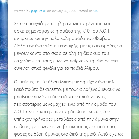
Written by
popi vekri
on
January 28, 2020
. Posted in
K10
Σε ένα παιχνίδι με υψηλή αγωνιστική ένταση και
αρκετές μονομαχίες η ομάδα της Κ10 του Α.Ο.Τ.
αντιμετώπισε την πολύ καλή ομάδα του Φοίβου
Αίολου σε ένα ντέρμπι κορυφής, με τις δυο ομάδες να
μένουν κοντά στο σκορ σε όλη τη διάρκεια του
παιχνιδιού και τους μπλε να παίρνουν τη νίκη σε ένα
συγκλονιστικό φινάλε για τα παιδιά Αλίμου.
Οι παίκτες του Στέλιου Μπαρμπαρή είχαν ένα πολύ
κακό πρώτο δεκάλεπτο, με τους φιλοξενούμενους να
μπαίνουν πολύ πιο δυνατά και να παίρνουν τις
περισσότερες μονομαχίες, ενώ από την ομάδα του
Α.Ο.Τ. έλειψε και η επιθετική διάθεση, καθώς δεν
υπήρχαν γρήγορες μεταβάσεις από την άμυνα στην
επίθεση, με συνέπεια να βρίσκεται τις περισσότερες
φορές σε θέση άμυνας στο δικό της μισό. Αυτό είχε ως