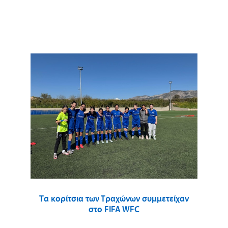
Τα κορίτσια των Τραχώνων συμμετείχαν
στο FIFA WFC