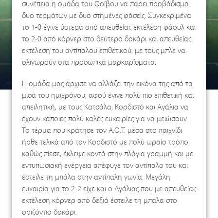
συνέπεια η ομάδα του Φοίβου να πάρει προβάδισμα
δυο τερμάτων με δυο στημένες φάσεις. Συγκεκριμένα
το 1-0 έγινε ύστερα από απευθείας εκτέλεση φάουλ και
το 2-0 από κόρνερ στο δεύτερο δοκάρι και απευθείας
εκτέλεση του αντίπαλου επιθετικού, με τους μπλε να
ολιγωρούν στα προσωπικά μαρκαρίσματα.
Η ομάδα μας άρχισε να αλλάζει την εικόνα της από τα
μισά του ημιχρόνου, αφού έγινε πολύ πιο επιθετική και
απειλητική, με τους Κατσάλα, Κορδιστό και Αγάλια να
έχουν κάποιες πολύ καλές ευκαιρίες για να μειώσουν.
Το τέρμα που κράτησε τον Α.Ο.Τ. μέσα στο παιχνίδι
ήρθε τελικά από τον Κορδιστό με πολύ ωραίο τρόπο,
καθώς πίεσε, έκλεψε κοντά στην πλάγια γραμμή και με
εντυπωσιακή ενέργεια απέφυγε τον αντίπαλο του και
έστειλε τη μπάλα στην αντίπαλη γωνία. Μεγάλη
ευκαιρία για το 2-2 είχε και ο Αγάλιας που με απευθείας
εκτέλεση κόρνερ από δεξιά έστειλε τη μπάλα στο
οριζόντιο δοκάρι.