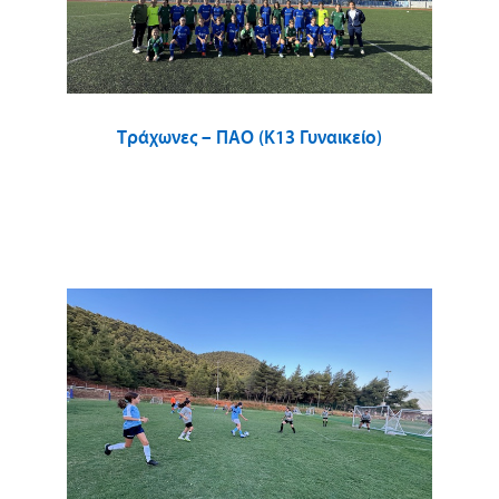
Τράχωνες – ΠΑΟ (Κ13 Γυναικείο)