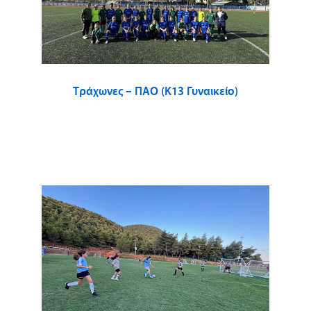
Τράχωνες – ΠΑΟ (Κ13 Γυναικείο)