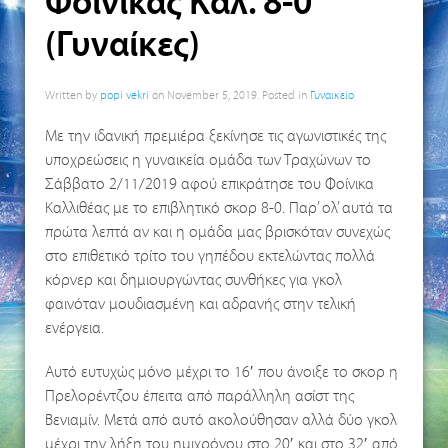
Φοίνικας Καλ. 8-0
(Γυναίκες)
Written by
popi vekri
on
November 5, 2019
. Posted in
Γυναικείο
Με την ιδανική πρεμιέρα ξεκίνησε τις αγωνιστικές της
υποχρεώσεις η γυναικεία ομάδα των Τραχώνων το
Σάββατο 2/11/2019 αφού επικράτησε του Φοίνικα
Καλλιθέας με το επιβλητικό σκορ 8-0. Παρ’ ολ’ αυτά τα
πρώτα λεπτά αν και η ομάδα μας βρισκόταν συνεχώς
στο επιθετικό τρίτο του γηπέδου εκτελώντας πολλά
κόρνερ και δημιουργώντας συνθήκες για γκολ
φαινόταν μουδιασμένη και αδρανής στην τελική
ενέργεια.
Αυτό ευτυχώς μόνο μέχρι το 16′ που άνοιξε το σκορ η
Πρελορέντζου έπειτα από παράλληλη ασίστ της
Βενιαμίν. Μετά από αυτό ακολούθησαν αλλά δύο γκολ
μέχρι την λήξη του ημιχρόνου στο 20′ και στο 32′ από