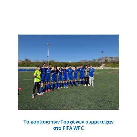
Τα κορίτσια των Τραχώνων συμμετείχαν
στο FIFA WFC