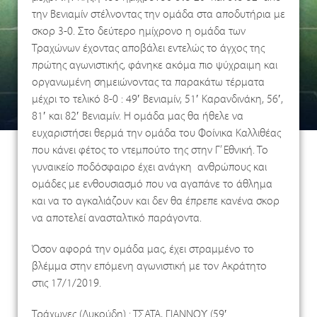
την Βενιαμίν στέλνοντας την ομάδα στα αποδυτήρια με
σκορ 3-0. Στο δεύτερο ημίχρονο η ομάδα των
Τραχώνων έχοντας αποβάλει εντελώς το άγχος της
πρώτης αγωνιστικής, φάνηκε ακόμα πιο ψύχραιμη και
οργανωμένη σημειώνοντας τα παρακάτω τέρματα
μέχρι το τελικό 8-0 : 49′ Βενιαμίν, 51′ Καρανδινάκη, 56′,
81′ και 82′ Βενιαμίν. Η ομάδα μας θα ήθελε να
ευχαριστήσει θερμά την ομάδα του Φοίνικα Καλλιθέας
που κάνει φέτος το ντεμπούτο της στην Γ’ Εθνική. Το
γυναικείο ποδόσφαιρο έχει ανάγκη ανθρώπους και
ομάδες με ενθουσιασμό που να αγαπάνε το άθλημα
και να το αγκαλιάζουν και δεν θα έπρεπε κανένα σκορ
να αποτελεί ανασταλτικό παράγοντα.
Όσον αφορά την ομάδα μας, έχει στραμμένο το
βλέμμα στην επόμενη αγωνιστική με τον Ακράτητο
στις 17/1/2019.
Τράχωνες (Λυκούδη) : ΤΣΑΤΑ, ΓΙΑΝΝΟΥ (59′