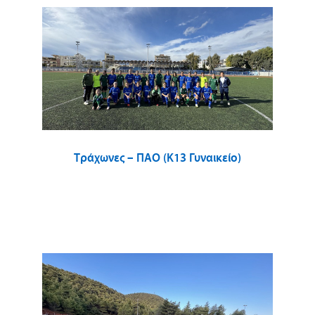
Τράχωνες – ΠΑΟ (Κ13 Γυναικείο)