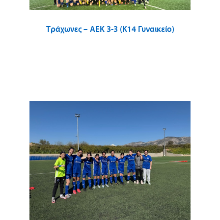
Τράχωνες – ΑΕΚ 3-3 (Κ14 Γυναικείο)