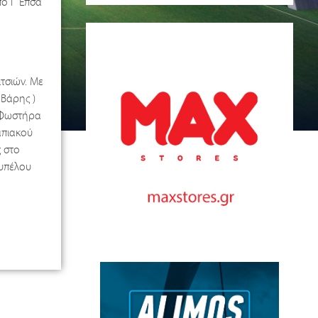
ό Γ’ Επσα
τσιών. Με
 Βάρης )
υ Φωστήρα
μπιακού
ς στο
κυπέλου