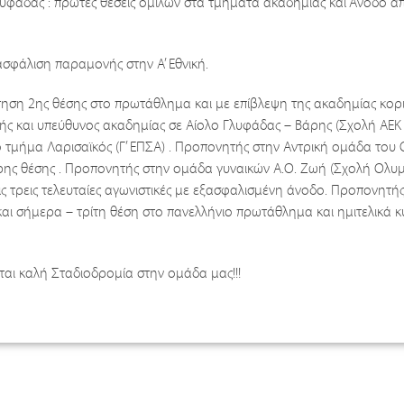
λυφάδας : πρώτες θέσεις ομίλων στα τμήματα ακαδημίας και Άνοδο απ
ασφάλιση παραμονής στην Α’ Εθνική.
τηση 2ης θέσης στο πρωτάθλημα και με επίβλεψη της ακαδημίας κορι
τής και υπεύθυνος ακαδημίας σε Αίολο Γλυφάδας – Βάρης (Σχολή ΑΕΚ
ό τμήμα Λαρισαϊκός (Γ’ ΕΠΣΑ) . Προπονητής στην Αντρική ομάδα το
ερης θέσης . Προπονητής στην ομάδα γυναικών Α.Ο. Ζωή (Σχολή Ολυ
στις τρεις τελευταίες αγωνιστικές με εξασφαλισμένη άνοδο. Προπονητή
και σήμερα – τρίτη θέση στο πανελλήνιο πρωτάθλημα και ημιτελικά 
ται καλή Σταδιοδρομία στην ομάδα μας!!!