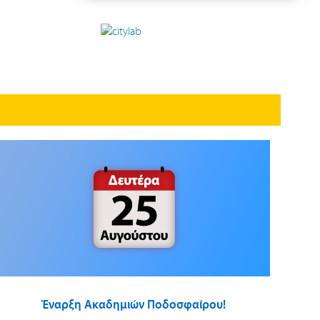
Έναρξη Ακαδημιών Ποδοσφαίρου!