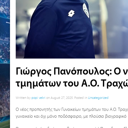
Γιώργος Πανόπουλος: Ο 
τμημάτων του Α.Ο. Τραχ
Written by
popi vekri
on
August 27, 2025
. Posted in
Uncategorized
Ο νέος προπονητής των Γυναικείων τμημάτων του Α.Ο. Τραχών
γυναικείο και όχι μόνο ποδόσφαιρο, με πλούσιο βιογραφικό 