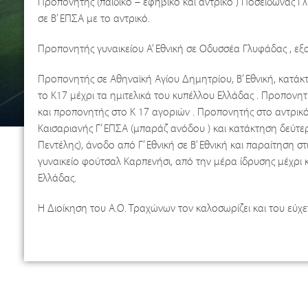
Προπονητής (παιδικό – εφηβικό και αντρικό ) Ποσειδωνας Γ
σε Β’ ΕΠΣΑ με το αντρικό.
Προπονητής γυναικείου Α’ Εθνική σε Οδυσσέα Γλυφάδας , εξ
Προπονητής σε Αθηναϊκή Αγίου Δημητρίου, Β’ Εθνική, κατάκ
το Κ17 μέχρι τα ημιτελικά του κυπέλλου Ελλάδας . Προπονη
και προπονητής στο Κ 17 αγοριών . Προπονητής στο αντρικ
Καισαριανής Γ’ ΕΠΣΑ (μπαράζ ανόδου ) και κατάκτηση δεύτ
Πεντέλης), άνοδο από Γ’ Εθνική σε Β’ Εθνική και παραίτηση 
γυναικείο φούτσαλ Καρπενήσι, από την μέρα ίδρυσης μέχρι 
Ελλάδας.
Η Διοίκηση του Α.Ο. Τραχώνων τον καλοσωρίζει και του εύχε