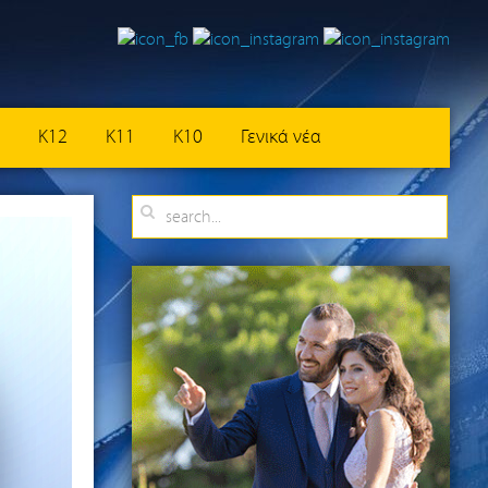
K12
K11
K10
Γενικά νέα