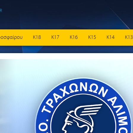
δοσφαίρου
K18
K17
K16
K15
K14
K13