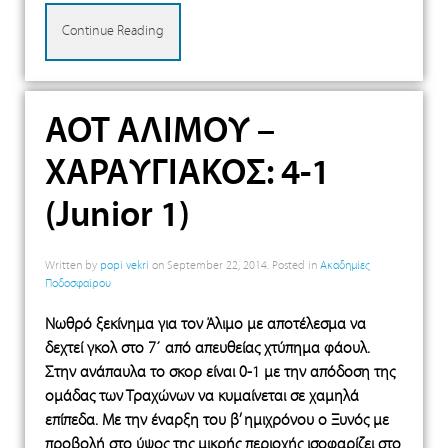
Continue Reading
ΑΟΤ ΑΛΙΜΟΥ –
ΧΑΡΑΥΓΙΑΚΟΣ: 4-1
(Junior 1)
Written by
popi vekri
on
September 22, 2014
. Posted in
Ακαδημίες
Ποδοσφαίρου
Νωθρό ξεκίνημα για τον Άλιμο με αποτέλεσμα να
δεχτεί γκολ στο 7΄ από απευθείας χτύπημα φάουλ.
Στην ανάπαυλα το σκορ είναι 0-1 με την απόδοση της
ομάδας των Τραχώνων να κυμαίνεται σε χαμηλά
επίπεδα. Με την έναρξη του β’ ημιχρόνου ο Ξυνός με
προβολή στο ύψος της μικρής περιοχής ισοφαρίζει στο