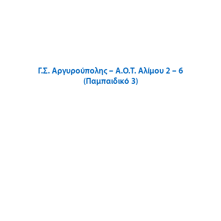
Γ.Σ. Αργυρούπολης – Α.Ο.Τ. Αλίμου 2 – 6
(Παμπαιδικό 3)