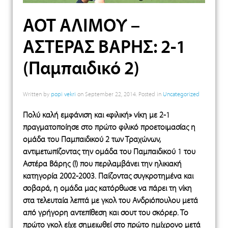
ΑΟΤ ΑΛΙΜΟΥ –
ΑΣΤΕΡΑΣ ΒΑΡΗΣ: 2-1
(Παμπαιδικό 2)
Written by
popi vekri
on
September 22, 2014
. Posted in
Uncategorized
Πολύ καλή εμφάνιση και «φιλική» νίκη με 2-1
πραγματοποίησε στο πρώτο φιλικό προετοιμασίας η
ομάδα του Παμπαιδικού 2 των Τραχώνων,
αντιμετωπίζοντας την ομάδα του Παμπαιδικού 1 του
Αστέρα Βάρης (!) που περιλαμβάνει την ηλικιακή
κατηγορία 2002-2003. Παίζοντας συγκροτημένα και
σοβαρά, η ομάδα μας κατόρθωσε να πάρει τη νίκη
στα τελευταία λεπτά με γκολ του Ανδριόπουλου μετά
από γρήγορη αντεπίθεση και σουτ του σκόρερ. Το
πρώτο γκολ είχε σημειωθεί στο πρώτο ημίχρονο μετά