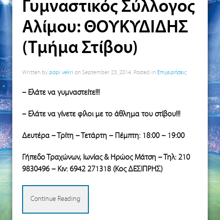
Γυμναστικός Σύλλογος
Αλίμου: ΘΟΥΚΥΔΙΔΗΣ
(Τμήμα Στίβου)
Written by
popi vekri
on
September 23, 2014
. Posted in
Επιχειρήσεις
– Ελάτε να γυμναστείτε!!!
– Ελάτε να γίνετε φίλοι με το άθλημα του στίβου!!!
Δευτέρα – Τρίτη – Τετάρτη – Πέμπτη: 18:00 – 19:00
Γήπεδο Τραχώνων, Ιωνίας & Ηρώος Μάτση – Τηλ: 210
9830496 – Κιν: 6942 271318 (Κος ΔΕΣΙΠΡΗΣ)
Continue Reading